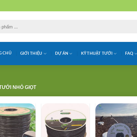
G CHỦ
GIỚI THIỆU
DỰ ÁN
KỸ THUẬT TƯỚI
FAQ
TƯỚI NHỎ GIỌT