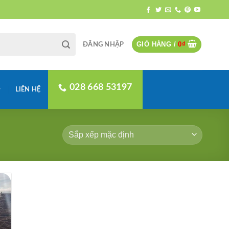
GIỎ HÀNG /
0
₫
ĐĂNG NHẬP
028 668 53197
LIÊN HỆ