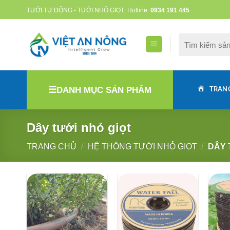
Skip
TƯỚI TỰ ĐỘNG - TƯỚI NHỎ GIỌT
Hotline:
0934 191 445
to
content
Tìm
kiếm:
DANH MỤC SẢN PHẨM
TRAN
Dây tưới nhỏ giọt
TRANG CHỦ
/
HỆ THỐNG TƯỚI NHỎ GIỌT
/
DÂY 