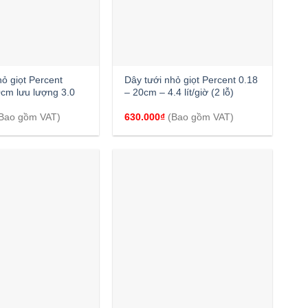
+
hỏ giọt Percent
Dây tưới nhỏ giọt Percent 0.18
cm lưu lượng 3.0
– 20cm – 4.4 lít/giờ (2 lỗ)
Bao gồm VAT)
630.000
₫
(Bao gồm VAT)
+