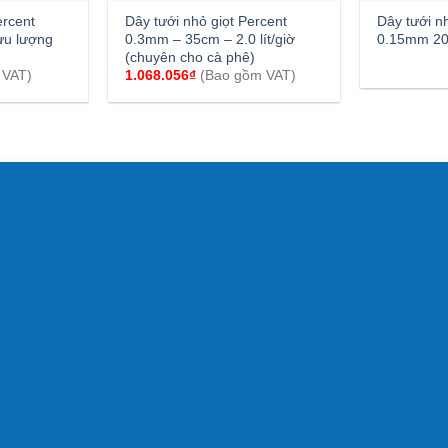
ercent
Dây tưới nhỏ giọt Percent
Dây tưới n
ưu lượng
0.3mm – 35cm – 2.0 lít/giờ
0.15mm 20
(chuyên cho cà phê)
 VAT)
1.068.056
₫
(Bao gồm VAT)