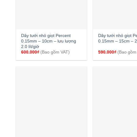
+
+
Dây tưới nhỏ giọt Percent
Dây tưới nhỏ giọt P
0.15mm – 10cm – lưu lượng
0.15mm – 15cm – 2.0
2.0 lít/giờ
600.000
₫
(Bao gồm VAT)
590.000
₫
(Bao gồm
+
+