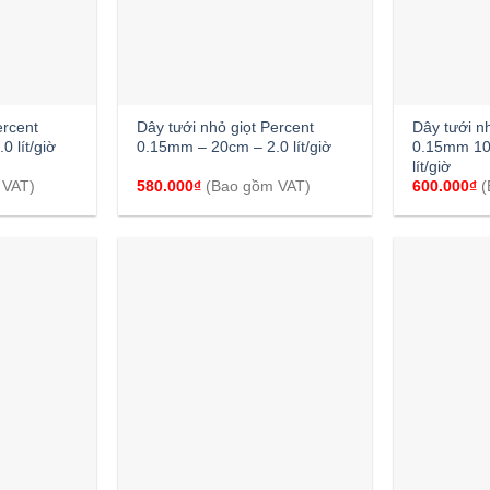
+
+
ercent
Dây tưới nhỏ giọt Percent
Dây tưới n
 lít/giờ
0.15mm – 20cm – 2.0 lít/giờ
0.15mm 10
lít/giờ
 VAT)
580.000
₫
(Bao gồm VAT)
600.000
₫
(
+
+