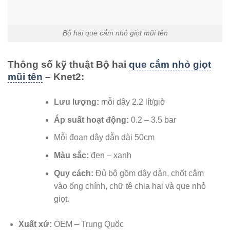
Bộ hai que cắm nhỏ giọt mũi tên
Thông số kỹ thuật Bộ hai
que cắm nhỏ giọt
mũi tên
– Knet2:
Lưu lượng:
mỗi dây 2.2 lít/giờ
Áp suất hoạt động:
0.2 – 3.5 bar
Mỗi đoạn dây dẫn dài 50cm
Màu sắc:
đen – xanh
Quy cách:
Đủ bộ gồm dây dẫn, chốt cắm
vào ống chính, chữ tê chia hai và que nhỏ
giọt.
Xuất xứ:
OEM – Trung Quốc