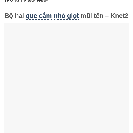
THÔNG TIN SẢN PHẨM
Bộ hai
que cắm nhỏ giọt
mũi tên – Knet2