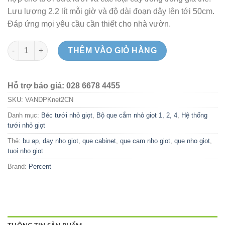
Lưu lượng 2.2 lít mỗi giờ và độ dài đoạn dây lên tới 50cm.
Đáp ứng mọi yêu cầu cần thiết cho nhà vườn.
Bộ hai que cắm nhỏ giọt mũi tên Knet2 - Percent số lượng
THÊM VÀO GIỎ HÀNG
Hỗ trợ báo giá: 028 6678 4455
SKU:
VANDPKnet2CN
Danh mục:
Béc tưới nhỏ giọt
,
Bộ que cắm nhỏ giọt 1, 2, 4
,
Hệ thống
tưới nhỏ giọt
Thẻ:
bu ap
,
day nho giot
,
que cabinet
,
que cam nho giot
,
que nho giot
,
tuoi nho giot
Brand:
Percent