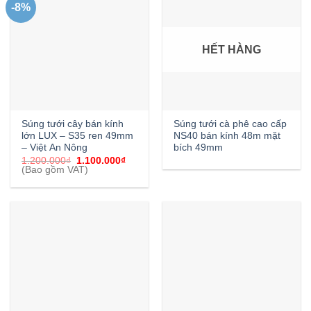
-8%
HẾT HÀNG
Súng tưới cây bán kính
Súng tưới cà phê cao cấp
lớn LUX – S35 ren 49mm
NS40 bán kính 48m mặt
– Việt An Nông
bích 49mm
Giá
Giá
1.200.000
₫
1.100.000
₫
gốc
hiện
(Bao gồm VAT)
là:
tại
1.200.000₫.
là:
1.100.000₫.