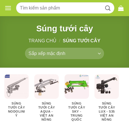
Skip
Tìm
to
kiếm:
content
Súng tưới cây
TRANG CHỦ
/
SÚNG TƯỚI CÂY
SÚNG
SÚNG
SÚNG
SÚNG
TƯỚI CÂY
TƯỚI CÂY
TƯỚI CÂY
TƯỚI CÂY
NODOLINI
AQUA -
SKY -
LUX - S35
Ý
VIỆT AN
TRUNG
VIỆT AN
NÔNG
QUỐC
NÔNG