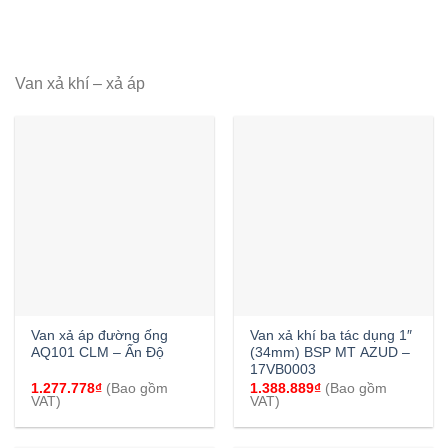
Van xả khí – xả áp
Van xả áp đường ống
Van xả khí ba tác dụng 1″
AQ101 CLM – Ấn Độ
(34mm) BSP MT AZUD –
17VB0003
1.277.778
₫
(Bao gồm
1.388.889
₫
(Bao gồm
VAT)
VAT)