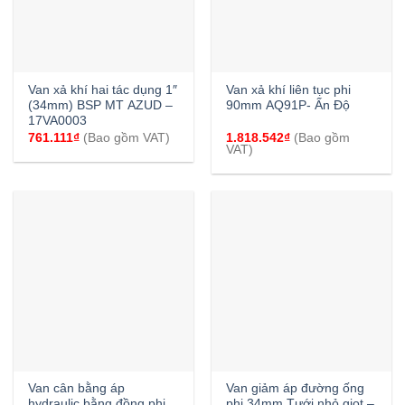
Van xả khí hai tác dụng 1″
Van xả khí liên tục phi
(34mm) BSP MT AZUD –
90mm AQ91P- Ấn Độ
17VA0003
761.111
₫
(Bao gồm VAT)
1.818.542
₫
(Bao gồm
VAT)
Van cân bằng áp
Van giảm áp đường ống
hydraulic bằng đồng phi
phi 34mm Tưới nhỏ giọt –