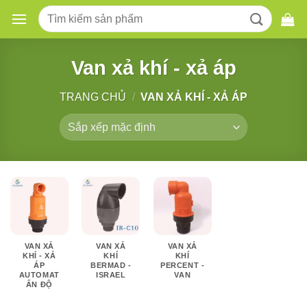
Skip
Tìm
to
kiếm:
content
Van xả khí - xả áp
TRANG CHỦ
/
VAN XẢ KHÍ - XẢ ÁP
VAN XẢ
VAN XẢ
VAN XẢ
KHÍ - XẢ
KHÍ
KHÍ
ÁP
BERMAD -
PERCENT -
AUTOMAT
ISRAEL
VAN
ẤN ĐỘ