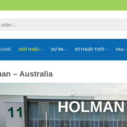
G CHỦ
GIỚI THIỆU
DỰ ÁN
KỸ THUẬT TƯỚI
FAQ
an – Australia
TẬP ĐOÀN SẢN XUẤT CÔNG
HOLMAN 