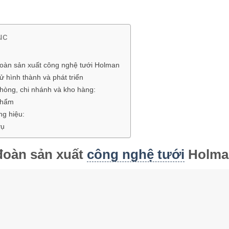
ục
oàn sản xuất công nghệ tưới Holman
sử hình thành và phát triển
hòng, chi nhánh và kho hàng:
phẩm
g hiệu:
vụ
đoàn sản xuất
công nghệ tưới
Holma