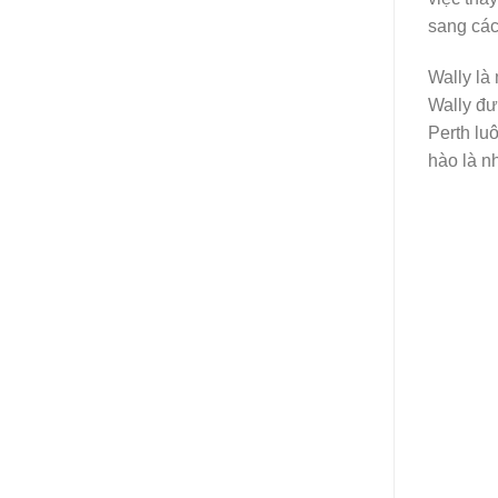
sang cá
Wally là
Wally đư
Perth lu
hào là n