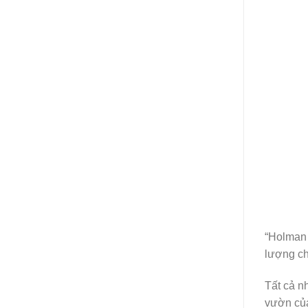
“Holman 
lượng c
Tất cả n
vườn của