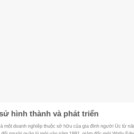
 sử hình thành và phát triển
là một doanh nghiệp thuộc sở hữu của gia đình người Úc từ nă
y đổi người quản lý mới vào năm 1991, giám đốc mới Wally Ed