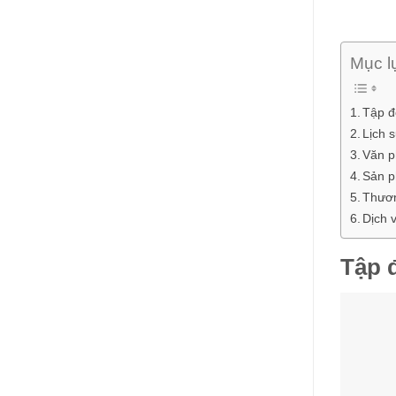
Mục l
Tập đ
Lịch 
Văn p
Sản 
Thươn
Dịch 
Tập 