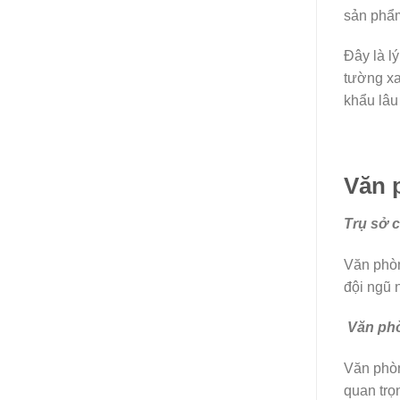
sản phẩm
Đây là l
tường x
khẩu lâu
Văn 
Trụ sở c
Văn phòn
đội ngũ 
Văn ph
Văn phòn
quan trọ