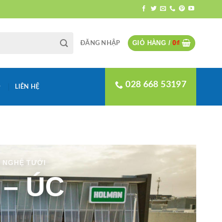
GIỎ HÀNG /
0
₫
ĐĂNG NHẬP
028 668 53197
LIÊN HỆ
 NGHỆ TƯỚI
– ÚC