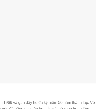
m 1966 và gần đây họ đã kỷ niệm 50 năm thành lập. Với
wards đã nâng cao văn hóa Úc và mở rộng trọng tâm