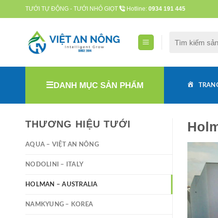
Skip
TƯỚI TỰ ĐỘNG - TƯỚI NHỎ GIỌT
Hotline:
0934 191 445
to
content
Tìm
kiếm:
DANH MỤC SẢN PHẨM
TRAN
THƯƠNG HIỆU TƯỚI
Holm
AQUA – VIỆT AN NÔNG
NODOLINI – ITALY
HOLMAN – AUSTRALIA
NAMKYUNG – KOREA