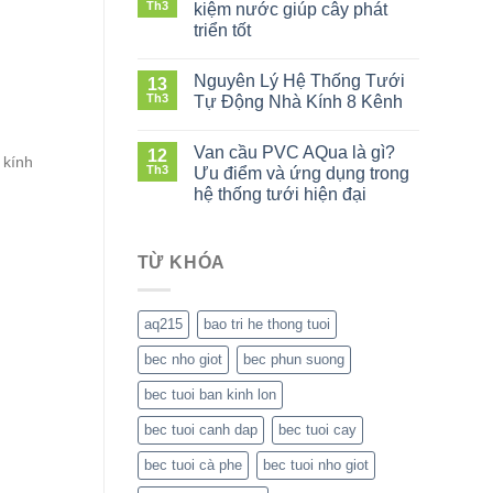
nước
mùa
Th3
kiệm nước giúp cây phát
tự
khô
triển tốt
động
tiết
ở
mùa
kiệm
Kỹ
khô:
nước
Nguyên Lý Hệ Thống Tưới
13
thuật
Có
mà
Th3
Tự Động Nhà Kính 8 Kênh
tưới
đáng
vẫn
ở
thanh
đầu
giữ
Nguyên
long
tư
Van cầu PVC AQua là gì?
12
năng
 kính
Lý
tiết
không?
Th3
Ưu điểm và ứng dụng trong
suất
Hệ
kiệm
hệ thống tưới hiện đại
Thống
nước
ở
Tưới
giúp
Van
Tự
cây
cầu
Động
TỪ KHÓA
phát
PVC
Nhà
triển
AQua
Kính
tốt
là
8
aq215
bao tri he thong tuoi
gì?
Kênh
Ưu
bec nho giot
bec phun suong
điểm
và
bec tuoi ban kinh lon
ứng
dụng
bec tuoi canh dap
bec tuoi cay
trong
hệ
bec tuoi cà phe
bec tuoi nho giot
thống