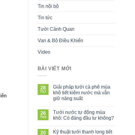
Tin nội bộ
Tin tức
Tưới Cảnh Quan
Van & Bộ Điều Khiển
Video
BÀI VIẾT MỚI
Giải pháp tưới cà phê mùa
28
Th7
khô tiết kiệm nước mà vẫn
iển
giữ năng suất
ở
Giải
Tưới nước tự động mùa
26
pháp
Th3
khô: Có đáng đầu tư không?
tưới
ở
cà
Tưới
phê
Kỹ thuật tưới thanh long tiết
20