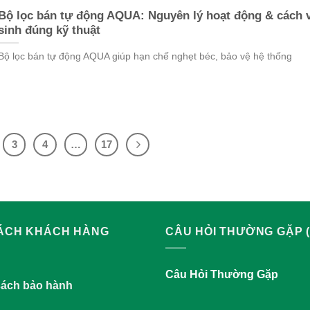
Bộ lọc bán tự động AQUA: Nguyên lý hoạt động & cách 
sinh đúng kỹ thuật
Bộ lọc bán tự động AQUA giúp hạn chế nghẹt béc, bảo vệ hệ thống
3
4
…
17
SÁCH KHÁCH HÀNG
CÂU HỎI THƯỜNG GẶP (
Câu Hỏi Thường Gặp
sách bảo hành