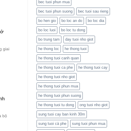
bec tuoi phun mua
tưới
hiện
bec tuoi phun suong
bec tuoi sau rieng
đại
bo hen gio
bo loc an do
bo loc dia
bo loc luoi
bo loc tu dong
Mở
bo trung tam
day tuoi nho giot
he thong loc
he thong tuoi
 giai
he thong tuoi canh quan
he thong tuoi ca phe
he thong tuoi cay
he thong tuoi nho giot
he thong tuoi phun mua
he thong tuoi phun suong
nh
he thong tuoi tu dong
ong tuoi nho giot
sung tuoi cay ban kinh 30m
à bộ
sung tuoi cà phe
sung tuoi phun mua