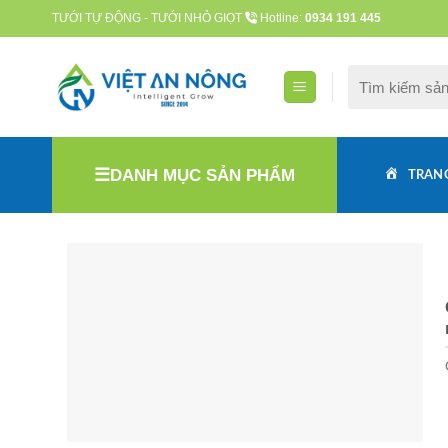
Skip
TƯỚI TỰ ĐỘNG - TƯỚI NHỎ GIỌT
Hotline:
0934 191 445
to
content
Tìm
kiếm:
DANH MỤC SẢN PHẨM
TRAN