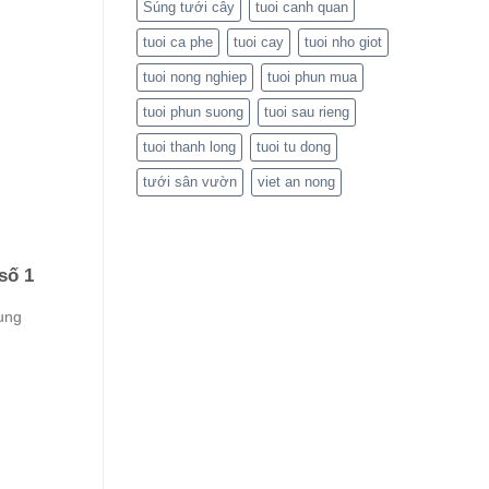
Súng tưới cây
tuoi canh quan
tuoi ca phe
tuoi cay
tuoi nho giot
tuoi nong nghiep
tuoi phun mua
tuoi phun suong
tuoi sau rieng
tuoi thanh long
tuoi tu dong
tưới sân vườn
viet an nong
số 1
rung