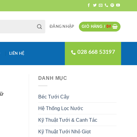
GIỎ HÀNG /
0
₫
ĐĂNG NHẬP
028 668 53197
LIÊN HỆ
DANH MỤC
iữ
Béc Tưới Cây
Hệ Thống Lọc Nước
Kỹ Thuật Tưới & Canh Tác
Kỹ Thuật Tưới Nhỏ Giọt