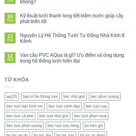
Th3
không?
tưới
ở
cà
Tưới
phê
Kỹ thuật tưới thanh long tiết kiệm nước giúp cây
20
nước
mùa
Th3
phát triển tốt
tự
khô
ở
động
tiết
Kỹ
mùa
Nguyên Lý Hệ Thống Tưới Tự Động Nhà Kính 8
kiệm
13
thuật
khô:
Th3
nước
Kênh
tưới
Có
mà
ở
thanh
đáng
vẫn
Nguyên
long
Van cầu PVC AQua là gì? Ưu điểm và ứng dụng
đầu
12
giữ
Lý
tiết
Th3
tư
trong hệ thống tưới hiện đại
năng
Hệ
kiệm
không?
suất
ở
Thống
nước
Van
Tưới
giúp
cầu
TỪ KHÓA
Tự
cây
PVC
Động
phát
AQua
Nhà
triển
là
Kính
tốt
aq215
bao tri he thong tuoi
bec nho giot
bec phun suong
gì?
8
Ưu
Kênh
bec tuoi ban kinh lon
bec tuoi canh dap
bec tuoi cay
điểm
và
bec tuoi cà phe
bec tuoi nho giot
bec tuoi phun mua
ứng
dụng
bec tuoi phun suong
bec tuoi sau rieng
bo hen gio
trong
hệ
bo loc an do
bo loc dia
bo loc luoi
bo loc tu dong