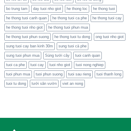
thống
bo trung tam
day tuoi nho giot
he thong loc
he thong tuoi
tưới
hiện
he thong tuoi canh quan
he thong tuoi ca phe
he thong tuoi cay
đại
he thong tuoi nho giot
he thong tuoi phun mua
he thong tuoi phun suong
he thong tuoi tu dong
ong tuoi nho giot
sung tuoi cay ban kinh 30m
sung tuoi cà phe
sung tuoi phun mua
Súng tưới cây
tuoi canh quan
tuoi ca phe
tuoi cay
tuoi nho giot
tuoi nong nghiep
tuoi phun mua
tuoi phun suong
tuoi sau rieng
tuoi thanh long
tuoi tu dong
tưới sân vườn
viet an nong