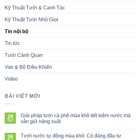
Kỹ Thuật Tưới & Canh Tác
Kỹ Thuật Tưới Nhỏ Giọt
Tin nội bộ
Tin tức
Tưới Cảnh Quan
Van & Bộ Điều Khiển
Video
BÀI VIẾT MỚI
Giải pháp tưới cà phê mùa khô tiết kiệm nước mà
28
Th7
vẫn giữ năng suất
ở
Giải
Tưới nước tự động mùa khô: Có đáng đầu tư
26
pháp