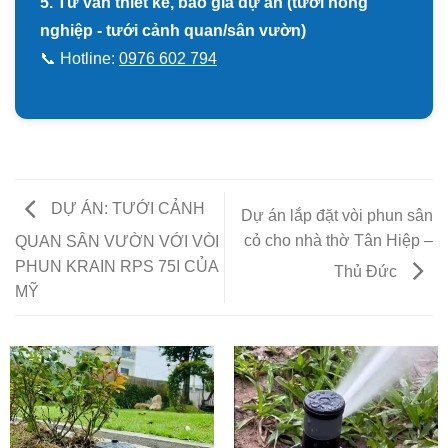
5. Tư vấn thiết kế, báo giá dự án (tưới nông
nghiệp - tưới cảnh quan/sân vườn)
📞 Hotline:
0976 602 794
DỰ ÁN: TƯỚI CẢNH
Dự án lắp đặt vòi phun sân
cỏ cho nhà thờ Tân Hiệp –
QUAN SÂN VƯỜN VỚI VÒI
PHUN KRAIN RPS 75I CỦA
Thủ Đức
MỸ