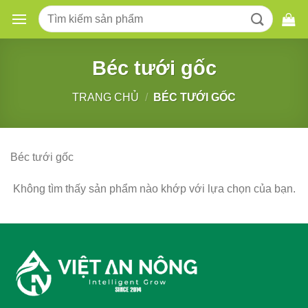
Skip
Tìm
to
kiếm:
content
Béc tưới gốc
TRANG CHỦ
/
BÉC TƯỚI GỐC
Béc tưới gốc
Không tìm thấy sản phẩm nào khớp với lựa chọn của bạn.