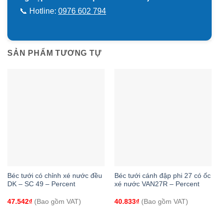
📞 Hotline:
0976 602 794
SẢN PHẨM TƯƠNG TỰ
Béc tưới có chỉnh xé nước đều
Béc tưới cánh đập phi 27 có ốc
DK – SC 49 – Percent
xé nước VAN27R – Percent
47.542
₫
(Bao gồm VAT)
40.833
₫
(Bao gồm VAT)