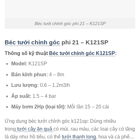
Béc tưới chỉnh góc phi 21 – K121SP
Béc tưới chỉnh góc
phi 21 – K121SP
Thông số kỹ thuật
Béc tưới chỉnh góc K121SP
:
Model:
K121SP
Bán kính phun:
4 – 8m
Lưu lượng:
0.6 – 1.2m3/h
Áp suất:
1.5 – 4 bar
Máy bơm 2Hp (loại tốt):
Mỗi lần 15 – 20 cái
Ứng dụng béc tưới chỉnh góc k121sp: Dùng nhiều
trong
tưới cây ăn quả
có múi, rau màu, các loại cây có tầng
lá dày như hồ tiêu, có thể
tưới thanh long
, hoa và cà phê…