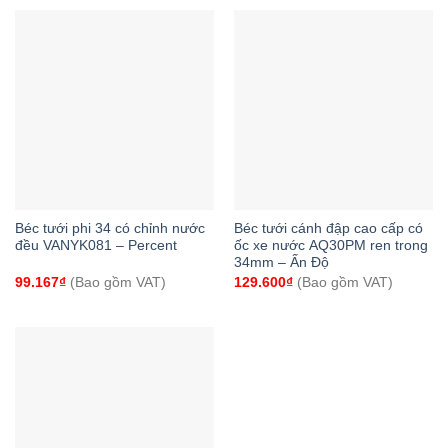
Béc tưới phi 34 có chỉnh nước
Béc tưới cánh đập cao cấp có
đều VANYK081 – Percent
ốc xe nước AQ30PM ren trong
34mm – Ấn Độ
99.167
₫
(Bao gồm VAT)
129.600
₫
(Bao gồm VAT)