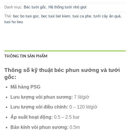
Danh mục:
Béc tưới gốc
,
Hệ thống tưới nhỏ giọt
Thẻ:
bec bo tuoi goc
,
bec tuoi tiet kiem
,
tuoi ca phe
,
tưới cây ăn quả
,
tuoi ho tieu
THÔNG TIN SẢN PHẨM
Thông số kỹ thuật béc phun sướng và tưới
gốc:
Mã hàng
PSG
Lưu lượng vòi phun sương:
7 lít/giờ
Lưu lượng vòi điều chỉnh:
0 – 120 lit/giờ
Áp suất hoạt động:
0.5 – 2.5 bar
Bán kính vòi phun sương:
0.5m