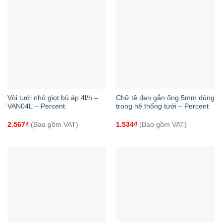
Vòi tưới nhỏ giọt bù áp 4l/h –
Chữ tê đen gắn ống 5mm dùng
VAN04L – Percent
trong hệ thống tưới – Percent
2.567
₫
(Bao gồm VAT)
1.534
₫
(Bao gồm VAT)