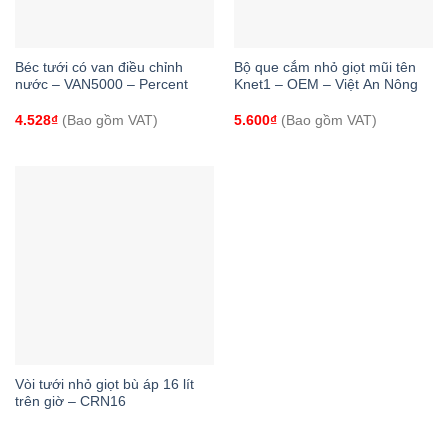
Béc tưới có van điều chỉnh
Bộ que cắm nhỏ giọt mũi tên
nước – VAN5000 – Percent
Knet1 – OEM – Việt An Nông
4.528
₫
(Bao gồm VAT)
5.600
₫
(Bao gồm VAT)
Vòi tưới nhỏ giọt bù áp 16 lít
trên giờ – CRN16