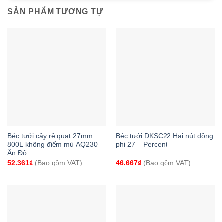
SẢN PHẨM TƯƠNG TỰ
Béc tưới cây rẻ quạt 27mm
Béc tưới DKSC22 Hai nút đồng
800L không điểm mù AQ230 –
phi 27 – Percent
Ấn Độ
52.361
₫
(Bao gồm VAT)
46.667
₫
(Bao gồm VAT)