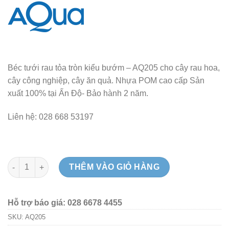
Béc tưới rau tỏa tròn kiểu bướm – AQ205 cho cây rau hoa,
cây công nghiệp, cây ăn quả. Nhựa POM cao cấp Sản
xuất 100% tại Ấn Độ- Bảo hành 2 năm.
Liên hệ: 028 668 53197
Béc tưới rau tỏa tròn kiểu bướm AQ205 - Ấn Độ số lượng
THÊM VÀO GIỎ HÀNG
Hỗ trợ báo giá: 028 6678 4455
SKU:
AQ205