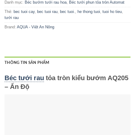
Danh mục:
Béc bướm tưới rau hoa
,
Béc tưới phun tỏa tròn Automat
Thẻ:
bec tuoi cay
,
bec tuoi rau
,
bec tuoi.
,
he thong tuoi
,
tuoi ho tieu
,
tưới rau
Brand:
AQUA - Việt An Nông
THÔNG TIN SẢN PHẨM
Béc tưới rau
tỏa tròn kiểu bướm AQ205
– Ấn Độ