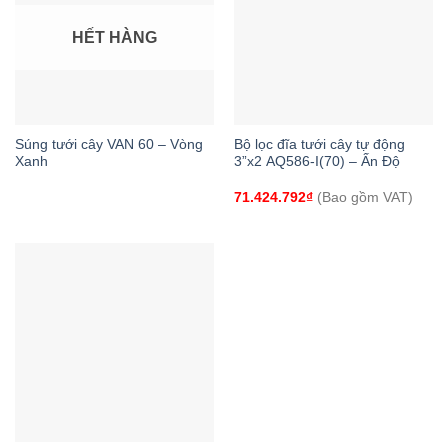
HẾT HÀNG
Súng tưới cây VAN 60 – Vòng
Bộ lọc đĩa tưới cây tự động
Xanh
3”x2 AQ586-I(70) – Ấn Độ
71.424.792
₫
(Bao gồm VAT)