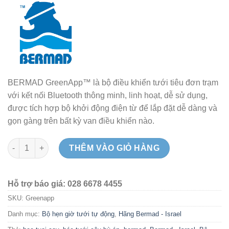
BERMAD GreenApp™ là bộ điều khiển tưới tiêu đơn trạm
với kết nối Bluetooth thông minh, linh hoạt, dễ sử dụng,
được tích hợp bộ khởi động điện từ để lắp đặt dễ dàng và
gọn gàng trên bất kỳ van điều khiển nào.
Bộ Điều Khiển Tưới Cây Thông Minh Greenapp Kèm Van 34mm B
THÊM VÀO GIỎ HÀNG
Hỗ trợ báo giá: 028 6678 4455
SKU:
Greenapp
Danh mục:
Bộ hẹn giờ tưới tự động
,
Hãng Bermad - Israel