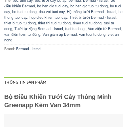
Thẻ:
bec tuoi cay
,
béc tưới cây bù áp
,
bermad
,
Bermad - Israel
,
Bộ
điều khiển Bermad
,
bo hen gio tuoi cay
,
bo hen gio tuoi tu dong
,
bo tuoi
cay
,
bo tuoi tu dong
,
dau voi tuoi cay
,
Hệ thống tưới Bermad - Israel
,
he
thong tuoi cay
,
hop dieu khien tuoi cay
,
Thiết bị tưới Bermad - Israel
,
thiet bi tuoi tu dong
,
thiet thi tuoi tu dong
,
timer tuoi tu dong
,
tuoi tu
dong
,
Tưới tự động Bermad - Israel
,
tuoi tu dong.
,
Van điện từ Bermad
,
van điện tưới tự động
,
Van giảm áp Bermad
,
van tuoi tu dong
,
viet an
nong
Brand:
Bermad - Israel
THÔNG TIN SẢN PHẨM
Bộ Điều Khiển Tưới Cây Thông Minh
Greenapp Kèm Van 34mm