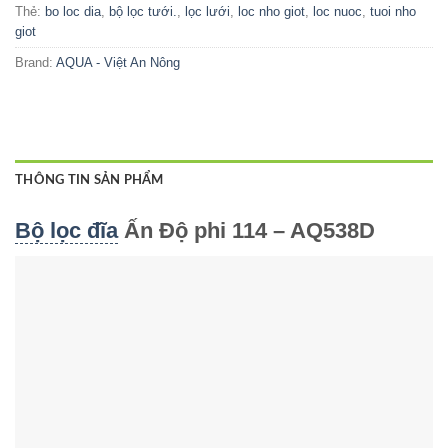
Thẻ:
bo loc dia
,
bộ lọc tưới.
,
lọc lưới
,
loc nho giot
,
loc nuoc
,
tuoi nho
giot
Brand:
AQUA - Việt An Nông
THÔNG TIN SẢN PHẨM
Bộ lọc đĩa
Ấn Độ phi 114 – AQ538D