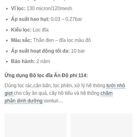
Vĩ lọc:
130 micron/120mesh
Áp suất hao hụt:
0.03 – 0.27bar
Kiểu lọc:
Lọc đĩa
Màu sắc:
Thân đen – đĩa lọc màu đỏ
Áp suất hoạt động tối đa:
10 bar
Bảo hành:
2 năm
Ứng dụng Bộ lọc đĩa Ấn Độ phi 114:
Dùng lọc rác,cặn bẩn, lọc phèn, xử lý hệ thóng
tưới nhỏ
giọt
cho cây ăn quả, cây hồ tiêu và hệ thống
châm
phân dinh dưỡng
venturi…