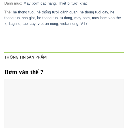
Danh mục:
Máy bơm các hãng
,
Thiết bị tưới khác
Thẻ:
he thong tuoi
,
hệ thống tưới cảnh quan
,
he thong tuoi cay
,
he
thong tuoi nho giot
,
he thong tuoi tu dong
,
may bom
,
may bom van the
7
,
Tagline
,
tuoi cay
,
viet an nong
,
vietannong
,
VT7
THÔNG TIN SẢN PHẨM
Bơm văn thể 7