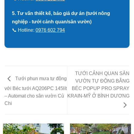
5. Tư vấn thiết kế, báo giá dự án (tưới nông
nghiệp - tưới cảnh quan/sân vườn)
📞 Hotline:
0976 602 794
TƯỚI CẢNH QUAN SÂN
Tưới phun mưa tự động
VƯỜN TỰ ĐỘNG BẰNG
BÉC POPUP PRO SPRAY
với Béc tưới AQ206PC 145lít
KRAIN-MỸ Ở BÌNH DƯƠNG
– Automat cho sân vườn Củ
Chi