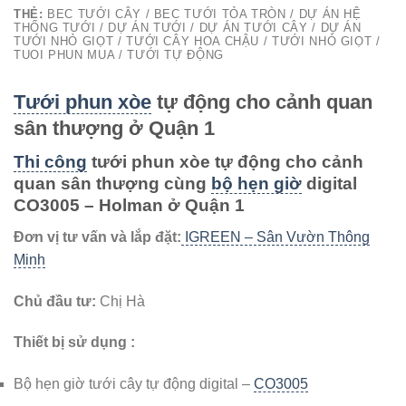
THẺ:
BEC TƯỚI CÂY / BEC TƯỚI TỎA TRÒN / DỰ ÁN HỆ
THỐNG TƯỚI / DỰ ÁN TƯỚI / DỰ ÁN TƯỚI CÂY / DỰ ÁN
TƯỚI NHỎ GIỌT / TƯỚI CÂY HOA CHẬU / TƯỚI NHỎ GIỌT /
TUOI PHUN MUA / TƯỚI TỰ ĐỘNG
Tưới phun xòe
tự động cho cảnh quan
sân thượng ở Quận 1
Thi công
tưới phun xòe tự động cho cảnh
quan sân thượng cùng
bộ hẹn giờ
digital
CO3005 – Holman ở Quận 1
Đơn vị tư vấn và lắp đặt:
IGREEN – Sân Vườn Thông
Minh
Chủ đầu tư:
Chị Hà
Thiết bị sử dụng :
Bộ hẹn giờ tưới cây tự động digital –
CO3005