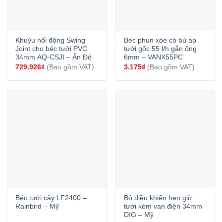
Khuỷu nối động Swing
Béc phun xòe có bù áp
Joint cho béc tưới PVC
tưới gốc 55 l/h gắn ống
34mm AQ-CSJI – Ấn Độ
6mm – VANX55PC
729.926
₫
(Bao gồm VAT)
3.175
₫
(Bao gồm VAT)
Béc tưới cây LF2400 –
Bộ điều khiển hẹn giờ
Rainbird – Mỹ
tưới kèm van điện 34mm
DIG – Mỹ