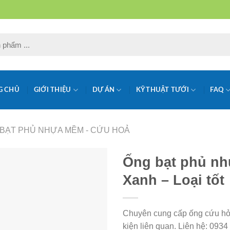
G CHỦ
GIỚI THIỆU
DỰ ÁN
KỸ THUẬT TƯỚI
FAQ
BẠT PHỦ NHỰA MỀM - CỨU HOẢ
Ống bạt phủ n
Xanh – Loại tốt
Chuyên cung cấp ống cứu hỏa,
kiện liên quan. Liên hệ: 093