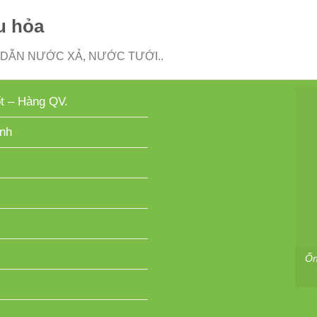
u hỏa
DẪN NƯỚC XẢ, NƯỚC TƯỚI..
ốt – Hàng QV.
nh
Ốn