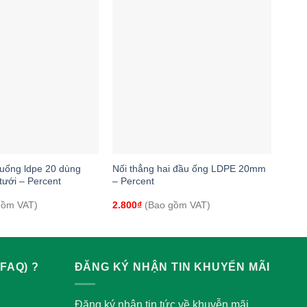
+
xuống ldpe 20 dùng
Nối thẳng hai đầu ống LDPE 20mm
tưới – Percent
– Percent
gồm VAT)
2.800
₫
(Bao gồm VAT)
FAQ) ?
ĐĂNG KÝ NHẬN TIN KHUYẾN MÃI
Đăng ký nhận tin tức về khuyễn mãi,