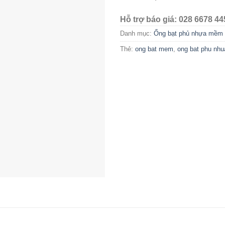
Hỗ trợ báo giá: 028 6678 44
Danh mục:
Ống bạt phủ nhựa mềm 
Thẻ:
ong bat mem
,
ong bat phu nhu