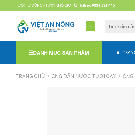
Skip
TƯỚI TỰ ĐỘNG - TƯỚI NHỎ GIỌT
Hotline:
0934 191 445
to
content
Tìm
kiếm:
DANH MỤC SẢN PHẨM
TRAN
TRANG CHỦ
/
ỐNG DẪN NƯỚC TƯỚI CÂY
/
ỐNG 