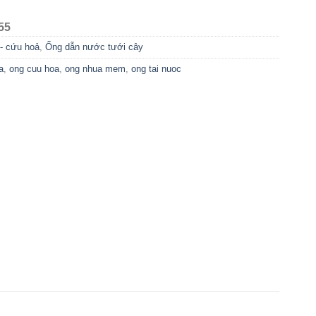
55
- cứu hoả
,
Ống dẫn nước tưới cây
a
,
ong cuu hoa
,
ong nhua mem
,
ong tai nuoc