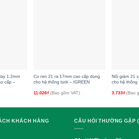
+
+
dày 1.2mm
Co ren 21 ra 17mm cao cấp dùng
Nối giảm 21 
ao cấp –
cho hệ thống tưới – IGREEN
cho hệ thống 
11.026
₫
(Bao gồm VAT)
3.733
₫
(Bao 
SÁCH KHÁCH HÀNG
CÂU HỎI THƯỜNG GẶP (