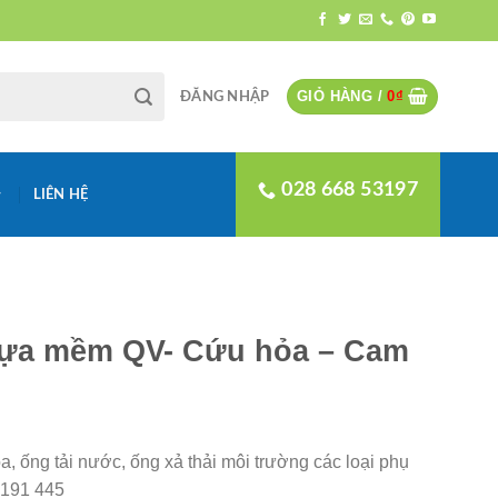
GIỎ HÀNG /
0
₫
ĐĂNG NHẬP
028 668 53197
LIÊN HỆ
hựa mềm QV- Cứu hỏa – Cam
 ống tải nước, ống xả thải môi trường các loại phụ
4 191 445