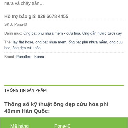
mưa và chảy tràn…
Hỗ trợ báo giá: 028 6678 4455
SKU:
Pona40
Danh mục:
Ống bạt phủ nhựa mềm - cứu hoả
,
Ống dẫn nước tưới cây
Thẻ:
lay flat hose
,
ong bat nhua mem
,
ống bạt phủ nhựa mềm
,
ong cuu
hoa
,
ống dẹp cứu hỏa
Brand:
Ponaflex - Korea
THÔNG TIN SẢN PHẨM
Thông số kỹ thuật ống dẹp cứu hỏa phi
40mm Hàn Quốc:
Mã hàng
Pona40