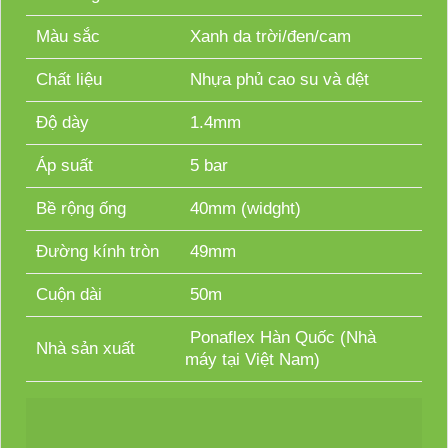
Màu sắc
Xanh da trời/đen/cam
Chất liệu
Nhựa phủ cao su và dệt
Độ dày
1.4mm
Áp suất
5 bar
Bề rộng ống
40mm (widght)
Đường kính tròn
49mm
Cuộn dài
50m
Ponaflex Hàn Quốc (Nhà
Nhà sản xuất
máy tại Việt Nam)