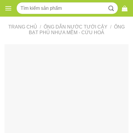
Skip
Tìm
to
kiếm:
content
TRANG CHỦ
/
ỐNG DẪN NƯỚC TƯỚI CÂY
/
ỐNG
BẠT PHỦ NHỰA MỀM - CỨU HOẢ