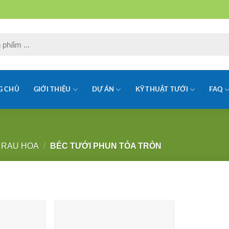
G CHỦ
GIỚI THIỆU
DỰ ÁN
KỸ THUẬT TƯỚI
FAQ
 RAU HOA
/
BÉC TƯỚI PHUN TỎA TRÒN