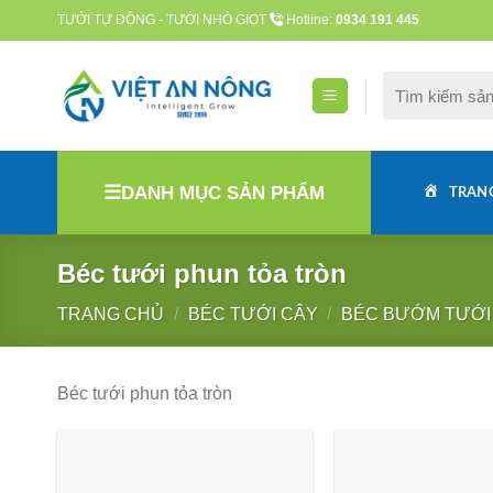
Skip
TƯỚI TỰ ĐỘNG - TƯỚI NHỎ GIỌT
Hotline:
0934 191 445
to
content
Tìm
kiếm:
DANH MỤC SẢN PHẨM
TRAN
Béc tưới phun tỏa tròn
TRANG CHỦ
/
BÉC TƯỚI CÂY
/
BÉC BƯỚM TƯỚI
Béc tưới phun tỏa tròn