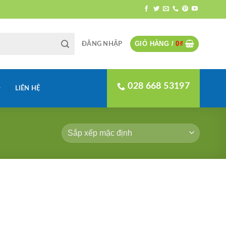
GIỎ HÀNG /
0
₫
ĐĂNG NHẬP
028 668 53197
LIÊN HỆ