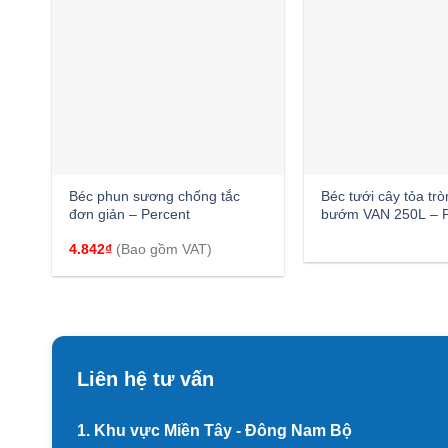
+
+
Béc phun sương chống tắc
Béc tưới cây tỏa trò
đơn giản – Percent
bướm VAN 250L – P
4.842
₫
(Bao gồm VAT)
Liên hệ tư vấn
1. Khu vực Miền Tây - Đông Nam Bộ