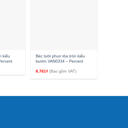
+
n kiểu
Béc tưới phun tỏa tròn kiểu
ercent
bướm VAN0334 – Percent
8.761
₫
(Bao gồm VAT)