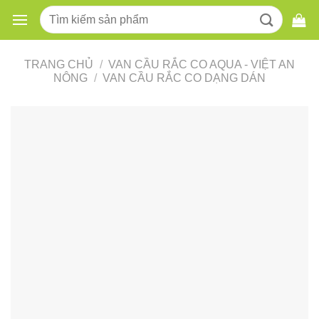
Skip
Tìm
to
kiếm:
content
TRANG CHỦ
/
VAN CẦU RẮC CO AQUA - VIỆT AN
NÔNG
/
VAN CẦU RẮC CO DẠNG DÁN