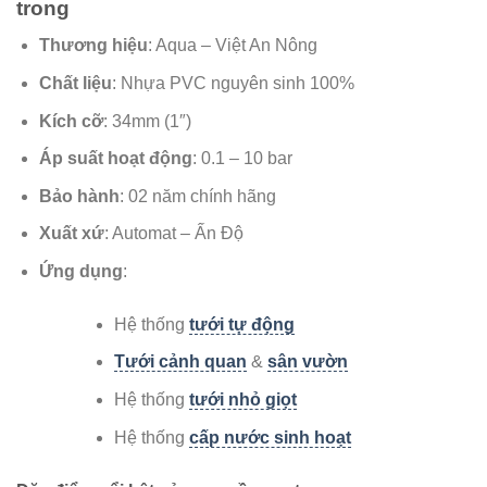
trong
Thương hiệu
: Aqua – Việt An Nông
Chất liệu
: Nhựa PVC nguyên sinh 100%
Kích cỡ
: 34mm (1″)
Áp suất hoạt động
: 0.1 – 10 bar
Bảo hành
: 02 năm chính hãng
Xuất xứ
: Automat – Ấn Độ
Ứng dụng
:
Hệ thống
tưới tự động
Tưới cảnh quan
&
sân vườn
Hệ thống
tưới nhỏ giọt
Hệ thống
cấp nước sinh hoạt