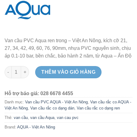
Van cầu PVC Aqua ren trong – Việt An Nông, kích cỡ 21,
27, 34, 42, 49, 60, 76, 90mm, nhựa PVC nguyên sinh, chịu
áp 0.1-10 bar, bền chắc, bảo hành 2 năm, từ Aqua – Ấn Độ
Van cầu PVC Aqua - Việt An Nông phi 34mm (1") ren trong số l
THÊM VÀO GIỎ HÀNG
Hỗ trợ báo giá: 028 6678 4455
Danh mục:
Van cầu PVC AQUA - Việt An Nông
,
Van cầu rắc co AQUA -
Việt An Nông
,
Van cầu rắc co dạng dán
,
Van cầu rắc co dạng ren
Thẻ:
van cầu
,
van cầu Aqua
,
van cau pvc
Brand:
AQUA - Việt An Nông