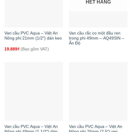
HẾT HÀNG
Van cầu PVC Aqua – Việt An
Van cầu rắc co một đầu ren
Nông phi 21mm (1/2″) dán keo
trong phi 49mm – AQ49SIN –
Ấn Độ
19.889
₫
(Bao gồm VAT)
Van cầu PVC Aqua – Việt An
Van cầu PVC Aqua – Việt An
Nông phi 49mm (1 1/2″) dán
Nông phi 76mm (2.5″) ren