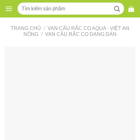
Skip
Tìm
to
kiếm:
content
TRANG CHỦ
/
VAN CẦU RẮC CO AQUA - VIỆT AN
NÔNG
/
VAN CẦU RẮC CO DẠNG DÁN