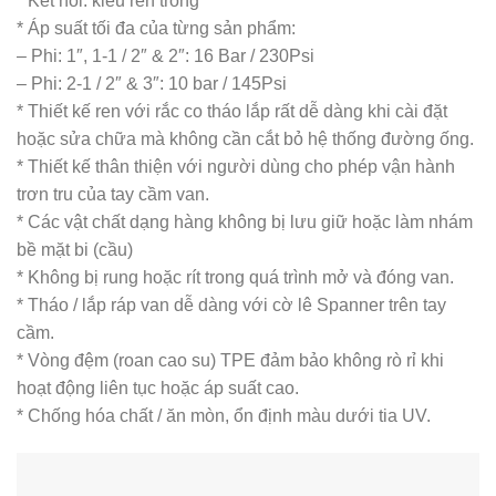
* Kết nối: kiểu ren trong
* Áp suất tối đa của từng sản phẩm:
– Phi: 1″, 1-1 / 2″ & 2″: 16 Bar / 230Psi
– Phi: 2-1 / 2″ & 3″: 10 bar / 145Psi
* Thiết kế ren với rắc co tháo lắp rất dễ dàng khi cài đặt
hoặc sửa chữa mà không cần cắt bỏ hệ thống đường ống.
* Thiết kế thân thiện với người dùng cho phép vận hành
trơn tru của tay cầm van.
* Các vật chất dạng hàng không bị lưu giữ hoặc làm nhám
bề mặt bi (cầu)
* Không bị rung hoặc rít trong quá trình mở và đóng van.
* Tháo / lắp ráp van dễ dàng với cờ lê Spanner trên tay
cầm.
* Vòng đệm (roan cao su) TPE đảm bảo không rò rỉ khi
hoạt động liên tục hoặc áp suất cao.
* Chống hóa chất / ăn mòn, ổn định màu dưới tia UV.