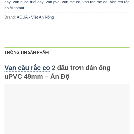
cay
,
van nuoc tuoi cay
,
van pvc
,
van rac co
,
van ren rac co
,
Van ren rắc
co Automat
Brand:
AQUA - Việt An Nông
THÔNG TIN SẢN PHẨM
Van cầu rắc co
2 đầu trơn dán ống
uPVC 49mm – Ấn Độ