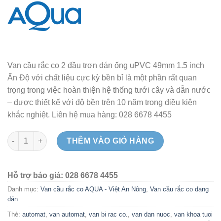
Van cầu rắc co 2 đầu trơn dán ống uPVC 49mm 1.5 inch
Ấn Độ với chất liệu cực kỳ bền bỉ là một phần rất quan
trọng trong việc hoàn thiện hệ thống tưới cây và dẫn nước
– được thiết kế với độ bền trên 10 năm trong điều kiện
khắc nghiệt. Liên hệ mua hàng: 028 6678 4455
Van cầu rắc co 2 đầu trơn dán ống uPVC 49mm AQ65DUP - Ấn 
THÊM VÀO GIỎ HÀNG
Hỗ trợ báo giá: 028 6678 4455
Danh mục:
Van cầu rắc co AQUA - Việt An Nông
,
Van cầu rắc co dạng
dán
Thẻ:
automat
,
van automat
,
van bi rac co.
,
van dan nuoc
,
van khoa tuoi