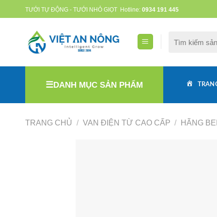
Skip
TƯỚI TỰ ĐỘNG - TƯỚI NHỎ GIỌT
Hotline:
0934 191 445
to
content
Tìm
kiếm:
DANH MỤC SẢN PHẨM
TRAN
TRANG CHỦ
/
VAN ĐIỆN TỪ CAO CẤP
/
HÃNG BE