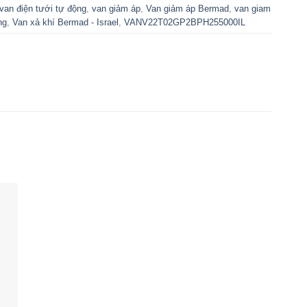
van điện tưới tự động
,
van giảm áp
,
Van giảm áp Bermad
,
van giam
ng
,
Van xả khí Bermad - Israel
,
VANV22T02GP2BPH255000IL