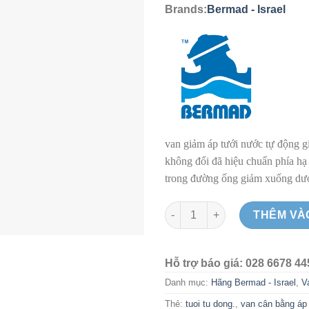
Brands:
Bermad - Israel
van giảm áp tưới nước tự động g
không đổi đã hiệu chuẩn phía hạ 
trong đường ống giảm xuống dưới
Van giảm áp tưới nước tự độn
THÊM VÀ
Hỗ trợ báo giá: 028 6678 44
Danh mục:
Hãng Bermad - Israel
,
V
Thẻ:
tuoi tu dong.
,
van cân bằng áp