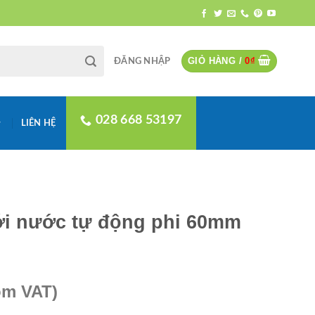
GIỎ HÀNG /
0
₫
ĐĂNG NHẬP
028 668 53197
LIÊN HỆ
ới nước tự động phi 60mm
ồm VAT)