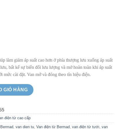
iúp làm giảm áp suất cao hơn ở phía thượng lưu xuống áp suất
lưu, bất kể sự biến đổi lưu lượng và mở hoàn toàn khi áp suất
 mức cài đặt. Van mở và đóng theo tín hiệu điện.
g phi 60mm Bermad - Israel số lượng
O GIỎ HÀNG
55
an điện từ cao cấp
 Bermad
,
van dien tu
,
Van điện từ Bermad
,
van điện từ tưới
,
van