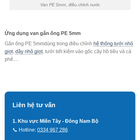
Van PE 5mm, điều chỉnh nước
Ứng dụng van gắn ống PE 5mm
Gắn ống PE 5mmdùng trong điều chỉnh
hệ thống tưới nhỏ
giọt
,
dây nhỏ giọt
, tưới tiết kiệm vào gốc cây hồ tiêu và cà
phê…
Liên hệ tư vấn
1. Khu vực Miền Tây - Đông Nam Bộ
📞 Hotline:
0334 967 286