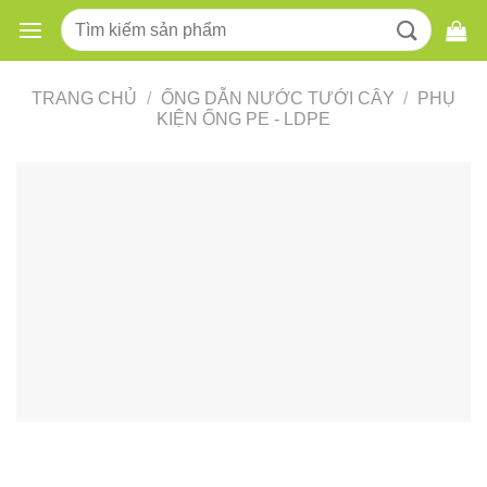
Skip
Tìm
to
kiếm:
content
TRANG CHỦ
/
ỐNG DẪN NƯỚC TƯỚI CÂY
/
PHỤ
KIỆN ỐNG PE - LDPE