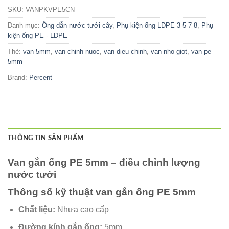
SKU:
VANPKVPE5CN
Danh mục:
Ống dẫn nước tưới cây
,
Phụ kiện ống LDPE 3-5-7-8
,
Phụ
kiện ống PE - LDPE
Thẻ:
van 5mm
,
van chinh nuoc
,
van dieu chinh
,
van nho giot
,
van pe
5mm
Brand:
Percent
THÔNG TIN SẢN PHẨM
Van gắn ống PE 5mm – điều chỉnh lượng
nước tưới
Thông số kỹ thuật van gắn ống PE 5mm
Chất liệu:
Nhựa cao cấp
Đường kính gắn ống:
5mm