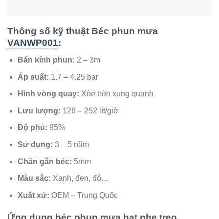
Thông số kỹ thuật Béc phun mưa
VANWP001
:
Bán kính phun:
2 – 3m
Áp suất:
1.7 – 4.25 bar
Hình vòng quay:
Xòe tròn xung quanh
Lưu lượng:
126 – 252 lít/giờ
Độ phủ:
95%
Sử dụng:
3 – 5 năm
Chân gắn béc:
5mm
Màu sắc:
Xanh, đen, đỏ…
Xuất xứ:
OEM – Trung Quốc
Ứng dụng béc phun mưa hạt nhẹ treo