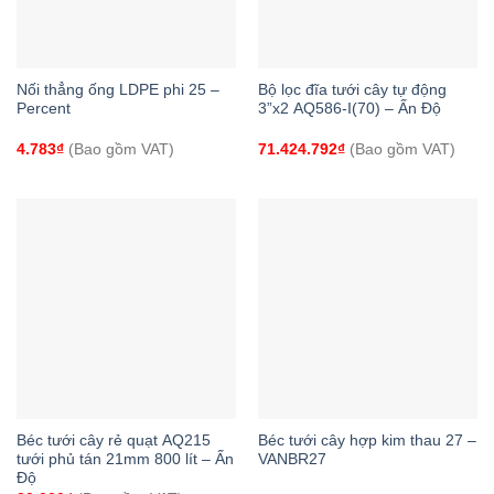
Nối thẳng ống LDPE phi 25 –
Bộ lọc đĩa tưới cây tự động
Percent
3”x2 AQ586-I(70) – Ấn Độ
4.783
₫
(Bao gồm VAT)
71.424.792
₫
(Bao gồm VAT)
Béc tưới cây rẻ quạt AQ215
Béc tưới cây hợp kim thau 27 –
tưới phủ tán 21mm 800 lít – Ấn
VANBR27
Độ