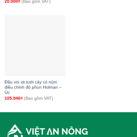
20.000
₫
(Bao gồm VAT)
Đầu vòi xịt tưới cây có núm
điều chỉnh độ phun Holman –
Úc
105.946
₫
(Bao gồm VAT)