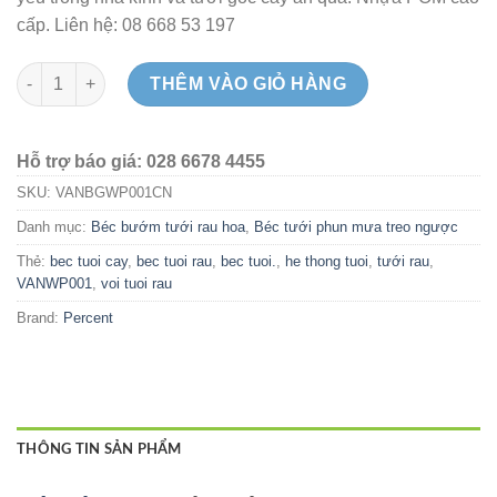
cấp. Liên hệ: 08 668 53 197
Béc phun mưa hạt nhẹ treo ngược - Percent số lượng
THÊM VÀO GIỎ HÀNG
Hỗ trợ báo giá: 028 6678 4455
SKU:
VANBGWP001CN
Danh mục:
Béc bướm tưới rau hoa
,
Béc tưới phun mưa treo ngược
Thẻ:
bec tuoi cay
,
bec tuoi rau
,
bec tuoi.
,
he thong tuoi
,
tưới rau
,
VANWP001
,
voi tuoi rau
Brand:
Percent
THÔNG TIN SẢN PHẨM