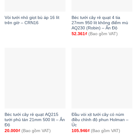
Vòi tưới nhỏ giọt bù áp 16 lít
Béc tưới cây rẻ quạt 4 tia
trên giờ – CRN16
27mm 950 lít không điểm mù
AQ230 (Robin) – Ấn Độ
52.361
₫
(Bao gồm VAT)
Béc tưới cây rẻ quạt AQ215
Đầu vòi xịt tưới cây có núm
tưới phủ tán 21mm 500 lít – Ấn
điều chỉnh độ phun Holman –
Độ
Úc
20.000
₫
(Bao gồm VAT)
105.946
₫
(Bao gồm VAT)