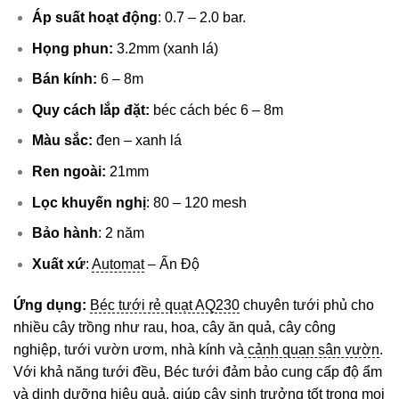
Áp suất hoạt động
: 0.7 – 2.0 bar.
Họng phun:
3.2mm (xanh lá)
Bán kính:
6 – 8m
Quy cách lắp đặt:
béc cách béc 6 – 8m
Màu sắc:
đen – xanh lá
Ren ngoài:
21mm
Lọc khuyến nghị
: 80 – 120 mesh
Bảo hành
: 2 năm
Xuất xứ
:
Automat
– Ấn Độ
Ứng dụng:
Béc tưới rẻ quạt AQ230
chuyên tưới phủ cho
nhiều cây trồng như rau, hoa, cây ăn quả, cây công
nghiệp, tưới vườn ươm, nhà kính và
cảnh quan sân vườn
.
Với khả năng tưới đều, Béc tưới đảm bảo cung cấp độ ẩm
và dinh dưỡng hiệu quả, giúp cây sinh trưởng tốt trong mọi