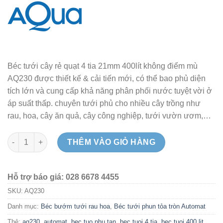
Béc tưới cây rẻ quạt 4 tia 21mm 400lít không điểm mù
AQ230 được thiết kế & cải tiến mới, có thể bao phủ diện
tích lớn và cung cấp khả năng phân phối nước tuyệt vời ở
áp suất thấp. chuyên tưới phủ cho nhiều cây trồng như
rau, hoa, cây ăn quả, cây công nghiệp, tưới vườn ươm,…
Béc tưới cây rẻ quạt 4 tia 21mm 400 lít không điểm mù AQ230 (
THÊM VÀO GIỎ HÀNG
Hỗ trợ báo giá: 028 6678 4455
SKU:
AQ230
Danh mục:
Béc bướm tưới rau hoa
,
Béc tưới phun tỏa tròn Automat
Thẻ:
aq230
,
automat
,
bec tuo phu tan
,
bec tuoi 4 tia
,
bec tuoi 400 lit
,