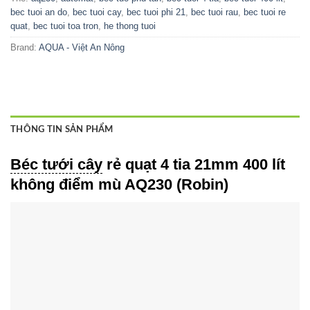
bec tuoi an do
,
bec tuoi cay
,
bec tuoi phi 21
,
bec tuoi rau
,
bec tuoi re
quat
,
bec tuoi toa tron
,
he thong tuoi
Brand:
AQUA - Việt An Nông
THÔNG TIN SẢN PHẨM
Béc tưới cây
rẻ quạt 4 tia 21mm 400 lít
không điểm mù AQ230 (Robin)