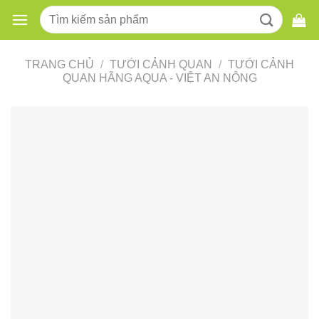
Skip
Tìm
to
kiếm:
content
TRANG CHỦ
/
TƯỚI CẢNH QUAN
/
TƯỚI CẢNH
QUAN HÃNG AQUA - VIỆT AN NÔNG