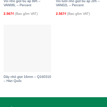
Vòi nhỏ giọt bù áp 8l/h –
Vòi tưới nhỏ giọt bù áp 2l/h –
VAN08L – Percent
VAN02L – Percent
2.567
₫
(Bao gồm VAT)
2.567
₫
(Bao gồm VAT)
Dây nhỏ giọt 16mm – Q160310
– Hàn Quốc