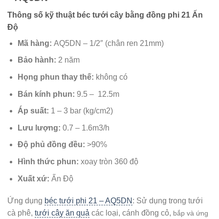
Thông số kỹ thuật béc tưới cây bằng đồng phi 21 Ấn
Độ
Mã hàng:
AQ5DN – 1/2″ (chân ren 21mm)
Bảo hành:
2 năm
Họng phun thay thế:
không có
Bán kính phun:
9.5 – 12.5m
Áp suất:
1 – 3 bar (kg/cm2)
Lưu lượng:
0.7 – 1.6m3/h
Độ phủ đồng đều:
>90%
Hình thức phun:
xoay tròn 360 độ
Xuất xứ:
Ấn Độ
Ứng dụng
béc tưới phi 21 – AQ5DN
: Sử dụng trong tưới
cà phê,
tưới cây ăn quả
các loại, cánh đồng cỏ,
bắp và ứng