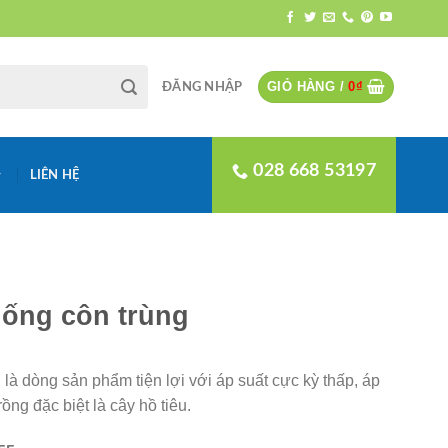
GIỎ HÀNG /
0
₫
ĐĂNG NHẬP
028 668 53197
LIÊN HỆ
hống côn trùng
là dòng sản phẩm tiện lợi với áp suất cực kỳ thấp, áp
ồng đặc biệt là cây hồ tiêu.