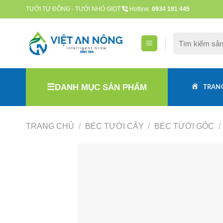
Skip
TƯỚI TỰ ĐỘNG - TƯỚI NHỎ GIỌT
Hotline:
0934 191 445
to
content
Tìm
kiếm:
DANH MỤC SẢN PHẨM
TRAN
TRANG CHỦ
/
BÉC TƯỚI CÂY
/
BÉC TƯỚI GỐC
/