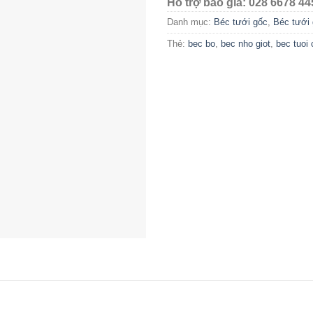
Hỗ trợ báo giá: 028 6678 44
Danh mục:
Béc tưới gốc
,
Béc tưới 
Thẻ:
bec bo
,
bec nho giot
,
bec tuoi 