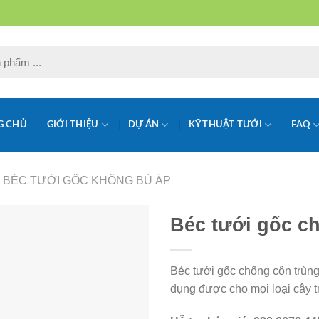
G CHỦ
GIỚI THIỆU
DỰ ÁN
KỸ THUẬT TƯỚI
FAQ
BÉC TƯỚI GỐC KHÔNG BÙ ÁP
Béc tưới gốc c
Béc tưới gốc chống côn trùng 
dụng được cho mọi loại cây tr