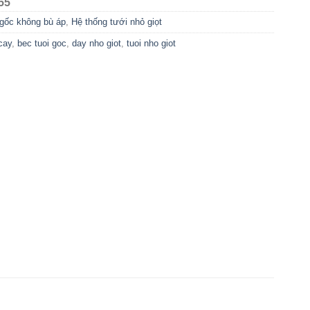
55
gốc không bù áp
,
Hệ thống tưới nhỏ giọt
cay
,
bec tuoi goc
,
day nho giot
,
tuoi nho giot