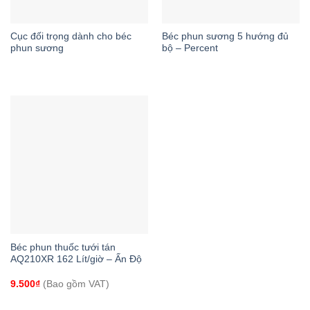
Cục đối trọng dành cho béc
Béc phun sương 5 hướng đủ
phun sương
bộ – Percent
Béc phun thuốc tưới tán
AQ210XR 162 Lít/giờ – Ấn Độ
9.500
₫
(Bao gồm VAT)