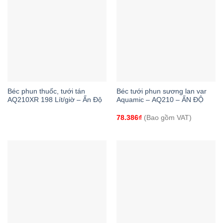
Béc phun thuốc, tưới tán
Béc tưới phun sương lan var
AQ210XR 198 Lít/giờ – Ấn Độ
Aquamic – AQ210 – ẤN ĐỘ
78.386
₫
(Bao gồm VAT)