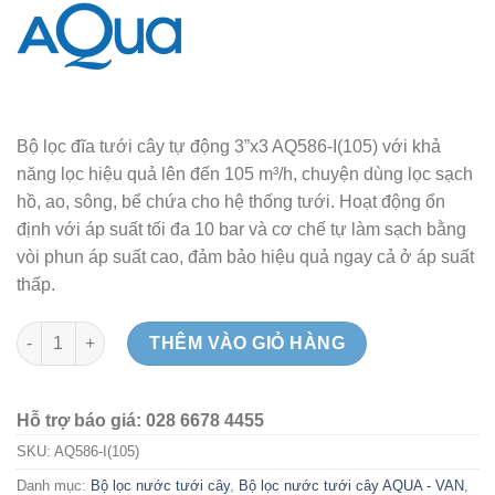
Bộ lọc đĩa tưới cây tự động 3”x3 AQ586-I(105) với khả
năng lọc hiệu quả lên đến 105 m³/h, chuyện dùng lọc sạch
hồ, ao, sông, bể chứa cho hệ thống tưới. Hoạt động ổn
định với áp suất tối đa 10 bar và cơ chế tự làm sạch bằng
vòi phun áp suất cao, đảm bảo hiệu quả ngay cả ở áp suất
thấp.
Bộ lọc đĩa tưới cây tự động 3”x3 AQ586-I(105) - Ấn Độ số lượn
THÊM VÀO GIỎ HÀNG
Hỗ trợ báo giá: 028 6678 4455
SKU:
AQ586-I(105)
Danh mục:
Bộ lọc nước tưới cây
,
Bộ lọc nước tưới cây AQUA - VAN
,