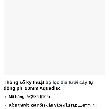
Thông số kỹ thuật
bộ lọc đĩa tưới cây
tự
động phi 90mm Aquadisc
Mã hàng:
AQ586-I(105)
Kích thước kêt nối ( đầu vào/ đầu ra)
: 114mm (4”)