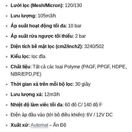
Lưới lọc (Mesh/Micron):
120/130
Lưu lượng:
105m3/h
Áp suất hoạt động tối đa
: 10 bar
Áp suất rửa ngược tối thiểu
: 2 bar
Diện tích bề mặt lọc (cm2/inch2):
3240/502
Kiểu lọc:
lọc đĩa
Chất liệu
: Tất cả các loại Polyme (PAGF, PPGF, HDPE,
NBR/EPD,PE)
Thời gian xả trên mỗi bộ lọc
: 30 giây
Lưu lượng xả:
12m3/h
Nhiệt độ làm viêc tối đa
: 60 đô C/ 140 độ F
Điện áp đầu vào (tới bộ điều khiển): 6V / 12V DC
Xuất xứ:
Automat
– Ấn Độ