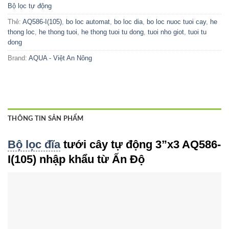
Bộ lọc tự động
Thẻ:
AQ586-I(105)
,
bo loc automat
,
bo loc dia
,
bo loc nuoc tuoi cay
,
he
thong loc
,
he thong tuoi
,
he thong tuoi tu dong
,
tuoi nho giot
,
tuoi tu
dong
Brand:
AQUA - Việt An Nông
THÔNG TIN SẢN PHẨM
Bộ lọc đĩa
tưới cây tự động 3”x3 AQ586-
I(105) nhập khẩu từ Ấn Độ