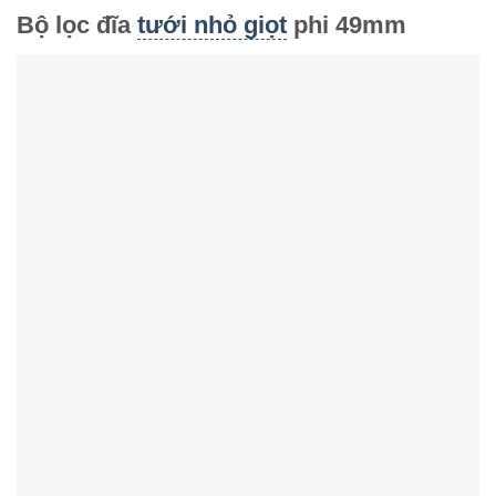
Bộ lọc đĩa
tưới nhỏ giọt
phi 49mm