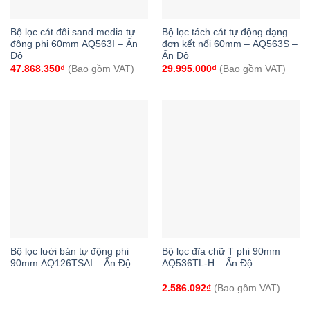
Bộ lọc cát đôi sand media tự
Bộ lọc tách cát tự động dạng
động phi 60mm AQ563I – Ấn
đơn kết nối 60mm – AQ563S –
Độ
Ấn Độ
47.868.350
₫
(Bao gồm VAT)
29.995.000
₫
(Bao gồm VAT)
Bộ lọc lưới bán tự động phi
Bộ lọc đĩa chữ T phi 90mm
90mm AQ126TSAI – Ấn Độ
AQ536TL-H – Ấn Độ
2.586.092
₫
(Bao gồm VAT)