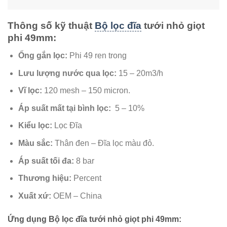
Thông số kỹ thuật
Bộ lọc đĩa
tưới nhỏ giọt
phi 49mm:
Ống gắn lọc:
Phi 49 ren trong
Lưu lượng nước qua lọc:
15 – 20m3/h
V
ĩ lọc:
120 mesh – 150 micron.
Áp suất mất tại bình lọc:
5 – 10%
Kiểu lọc:
Lọc Đĩa
Màu sắc:
Thân đen – Đĩa lọc màu đỏ.
Áp suất tối đa:
8 bar
Thương hiệu:
Percent
Xuất xứ:
OEM – China
Ứng dụng Bộ lọc đĩa tưới nhỏ giọt phi 49mm: