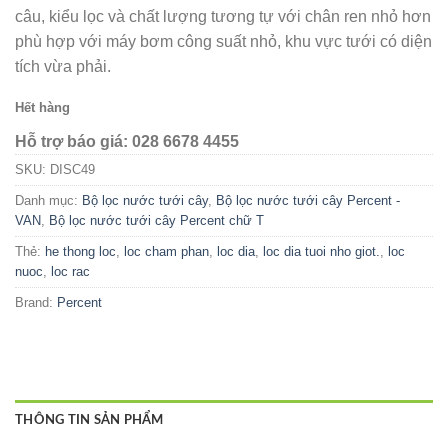
câu, kiểu lọc và chất lượng tương tự với chân ren nhỏ hơn
phù hợp với máy bơm công suất nhỏ, khu vực tưới có diện
tích vừa phải.
Hết hàng
Hỗ trợ báo giá: 028 6678 4455
SKU:
DISC49
Danh mục:
Bộ lọc nước tưới cây
,
Bộ lọc nước tưới cây Percent -
VAN
,
Bộ lọc nước tưới cây Percent chữ T
Thẻ:
he thong loc
,
loc cham phan
,
loc dia
,
loc dia tuoi nho giot.
,
loc
nuoc
,
loc rac
Brand:
Percent
THÔNG TIN SẢN PHẨM