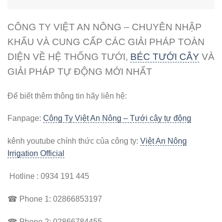
CÔNG TY VIỆT AN NÔNG – CHUYÊN NHẬP
KHẨU VÀ CUNG CẤP CÁC GIẢI PHÁP TOÀN
DIỆN VỀ HỆ THỐNG TƯỚI,
BÉC TƯỚI CÂY
VÀ
GIẢI PHÁP TỰ ĐỘNG MỚI NHẤT
Để biết thêm thông tin hãy liên hệ:
Fanpage:
Công Ty Việt An Nông – Tưới cây tự động
kênh youtube chính thức của công ty:
Việt An Nông
Irrigation Official
Hotline :
0934 191 445
☎
Phone 1: 02866853197
☎
Phone 2: 02866784455