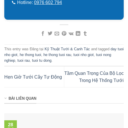
📞 Hotline:
0976 602 794
This entry was Đăng tại
Kỹ Thuật Tưới & Canh Tác
and tagged
day tuoi
nho giot
,
he thong tuoi
,
he thong tuoi rau
,
tuoi nho giot
,
tuoi nong
nghiep
,
tuoi rau
,
tuoi tu dong
.
Tầm Quan Trọng Của Bộ Lọc
Hẹn Giờ Tưới Cây Tự Động
Trong Hệ Thống Tưới
BÀI LIÊN QUAN
28