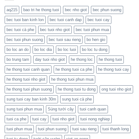
AQua
Nhà
triển
là
Kính
tốt
aq215
bao tri he thong tuoi
bec nho giot
bec phun suong
gì?
8
Ưu
Kênh
bec tuoi ban kinh lon
bec tuoi canh dap
bec tuoi cay
điểm
và
bec tuoi cà phe
bec tuoi nho giot
bec tuoi phun mua
ứng
dụng
bec tuoi phun suong
bec tuoi sau rieng
bo hen gio
trong
hệ
bo loc an do
bo loc dia
bo loc luoi
bo loc tu dong
thống
bo trung tam
day tuoi nho giot
he thong loc
he thong tuoi
tưới
hiện
he thong tuoi canh quan
he thong tuoi ca phe
he thong tuoi cay
đại
he thong tuoi nho giot
he thong tuoi phun mua
he thong tuoi phun suong
he thong tuoi tu dong
ong tuoi nho giot
sung tuoi cay ban kinh 30m
sung tuoi cà phe
sung tuoi phun mua
Súng tưới cây
tuoi canh quan
tuoi ca phe
tuoi cay
tuoi nho giot
tuoi nong nghiep
tuoi phun mua
tuoi phun suong
tuoi sau rieng
tuoi thanh long
tuoi tu dong
tưới sân vườn
viet an nong