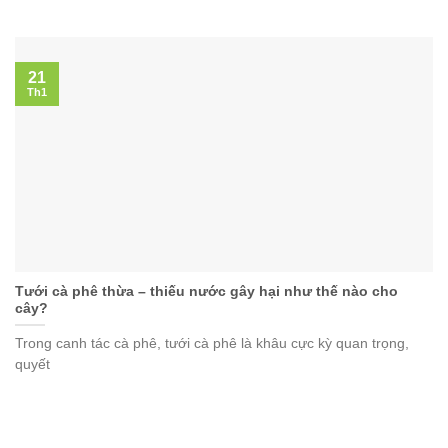
21
Th1
Tưới cà phê thừa – thiếu nước gây hại như thế nào cho
cây?
Trong canh tác cà phê, tưới cà phê là khâu cực kỳ quan trọng,
quyết