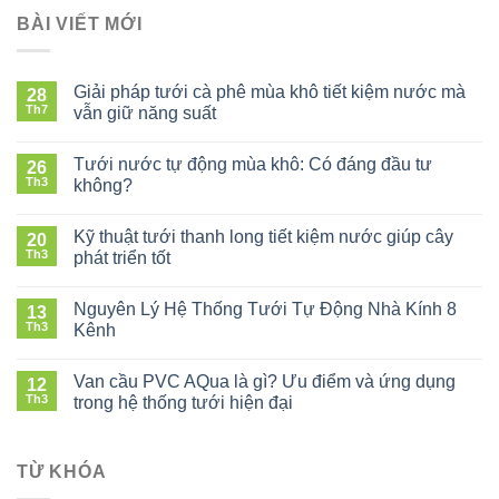
BÀI VIẾT MỚI
Giải pháp tưới cà phê mùa khô tiết kiệm nước mà
28
Th7
vẫn giữ năng suất
ở
Giải
Tưới nước tự động mùa khô: Có đáng đầu tư
26
pháp
Th3
không?
tưới
ở
cà
Tưới
phê
Kỹ thuật tưới thanh long tiết kiệm nước giúp cây
20
nước
mùa
Th3
phát triển tốt
tự
khô
ở
động
tiết
Kỹ
mùa
Nguyên Lý Hệ Thống Tưới Tự Động Nhà Kính 8
kiệm
13
thuật
khô:
Th3
nước
Kênh
tưới
Có
mà
ở
thanh
đáng
vẫn
Nguyên
long
Van cầu PVC AQua là gì? Ưu điểm và ứng dụng
đầu
12
giữ
Lý
tiết
Th3
tư
trong hệ thống tưới hiện đại
năng
Hệ
kiệm
không?
suất
ở
Thống
nước
Van
Tưới
giúp
cầu
TỪ KHÓA
Tự
cây
PVC
Động
phát