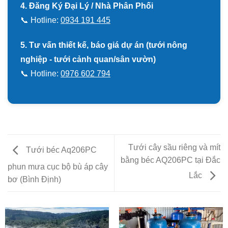
4. Đăng Ký Đại Lý / Nhà Phân Phối
📞 Hotline:
0934 191 445
5. Tư vấn thiết kế, báo giá dự án (tưới nông
nghiệp - tưới cảnh quan/sân vườn)
📞 Hotline:
0976 602 794
Tưới cây sầu riêng và mít
Tưới béc Aq206PC
bằng béc AQ206PC tại Đắc
phun mưa cục bộ bù áp cây
Lắc
bơ (Bình Định)