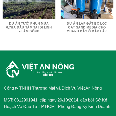
DỰ ÁN TƯỚI PHUN MƯA
DỰ ÁN LẮP ĐẶT BỘ LỌC
6,7HA DÂU TẰM TẠI DI LINH
CÁT SAND MEDIA CHO
– LÂM ĐỒNG
CHANH DÂY Ở ĐẮK LẮK
Công ty TNHH Thương Mại và Dịch Vụ Việt An Nông
MST: 0312991941, cấp ngày 29/10/2014, cấp bởi Sở Kế
Hoạch Và Đầu Tư TP HCM - Phòng Đăng Ký Kinh Doanh