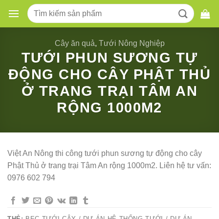
Skip
Tìm
to
kiếm:
content
Cây ăn quả
,
Tưới Nông Nghiệp
TƯỚI PHUN SƯƠNG TỰ
ĐỘNG CHO CÂY PHẬT THỦ
Ở TRANG TRẠI TÂM AN
RỘNG 1000M2
Việt An Nông thi công tưới phun sương tự động cho cây
Phật Thủ ở trang trại Tâm An rộng 1000m2. Liên hệ tư vấn:
0976 602 794
THẺ:
BEC TƯỚI CÂY / DỰ ÁN HỆ THỐNG TƯỚI / DỰ ÁN