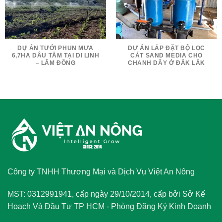
DỰ ÁN TƯỚI PHUN MƯA
DỰ ÁN LẮP ĐẶT BỘ LỌC
6,7HA DÂU TẰM TẠI DI LINH
CÁT SAND MEDIA CHO
– LÂM ĐỒNG
CHANH DÂY Ở ĐẮK LẮK
Công ty TNHH Thương Mại và Dịch Vụ Việt An Nông
MST: 0312991941, cấp ngày 29/10/2014, cấp bởi Sở Kế
Hoạch Và Đầu Tư TP HCM - Phòng Đăng Ký Kinh Doanh