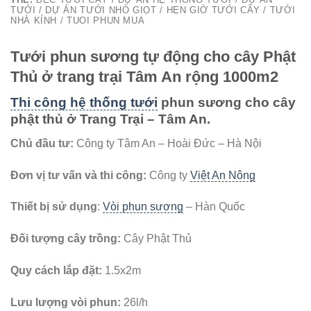
TƯỚI / DỰ ÁN TƯỚI NHỎ GIỌT / HẸN GIỜ TƯỚI CÂY / TƯỚI
NHÀ KÍNH / TUOI PHUN MUA
Tưới phun sương tự động cho cây Phật
Thủ ở trang trại Tâm An rộng 1000m2
Thi công hệ thống tưới
phun sương cho cây
phật thủ ở Trang Trại – Tâm An.
Chủ đầu tư:
Công ty Tâm An – Hoài Đức – Hà Nội
Đơn vị tư vấn và thi công:
Công ty
Việt An Nông
Thiết bị sử dụng
:
Vòi phun sương
– Hàn Quốc
Đối tượng cây trồng:
Cây Phật Thủ
Quy cách lắp đặt:
1.5x2m
Lưu lượng vòi phun:
26l/h