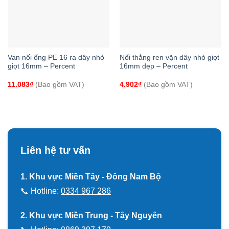
Van nối ống PE 16 ra dây nhỏ
Nối thẳng ren vặn dây nhỏ giọt
giọt 16mm – Percent
16mm dẹp – Percent
11.083
₫
(Bao gồm VAT)
4.902
₫
(Bao gồm VAT)
Liên hệ tư vấn
1. Khu vực Miền Tây - Đông Nam Bộ
📞 Hotline:
0334 967 286
2. Khu vực Miền Trung - Tây Nguyên