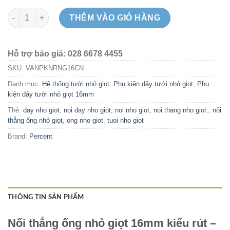
Nối thẳng ống nhỏ giọt 16mm kiểu rút - Percent số lượng
THÊM VÀO GIỎ HÀNG
Hỗ trợ báo giá: 028 6678 4455
SKU:
VANPKNRNG16CN
Danh mục:
Hệ thống tưới nhỏ giọt
,
Phụ kiện dây tưới nhỏ giọt
,
Phụ
kiện dây tưới nhỏ giọt 16mm
Thẻ:
day nho giot
,
noi day nho giot
,
noi nho giot
,
noi thang nho giot.
,
nối
thẳng ống nhỏ giọt
,
ong nho giot
,
tuoi nho giot
Brand:
Percent
THÔNG TIN SẢN PHẨM
Nối thẳng ống nhỏ giọt 16mm kiểu rút –