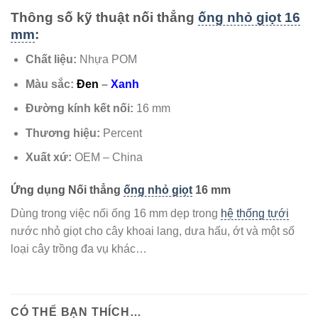
Thông số kỹ thuật nối thẳng
ống nhỏ giọt 16
mm
:
Chất liệu:
Nhựa POM
Màu sắc:
Đen
–
Xanh
Đường kính kết nối:
16 mm
Thương hiệu:
Percent
Xuất xứ:
OEM – China
Ứng dụng Nối thẳng
ống nhỏ giọt
16 mm
Dùng trong việc nối ống 16 mm dẹp trong
hệ thống tưới
nước nhỏ giọt cho cây khoai lang, dưa hấu, ớt và một số
loại cây trồng đa vụ khác…
CÓ THỂ BẠN THÍCH…