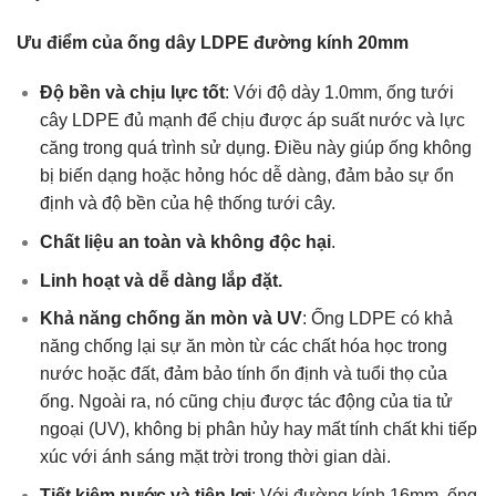
Ưu điểm của ống dây LDPE đường kính 20mm
Độ bền và chịu lực tốt
: Với độ dày 1.0mm, ống tưới
cây LDPE đủ mạnh để chịu được áp suất nước và lực
căng trong quá trình sử dụng. Điều này giúp ống không
bị biến dạng hoặc hỏng hóc dễ dàng, đảm bảo sự ổn
định và độ bền của hệ thống tưới cây.
Chất liệu an toàn và không độc hại
.
Linh hoạt và dễ dàng lắp đặt.
Khả năng chống ăn mòn và UV
: Ống LDPE có khả
năng chống lại sự ăn mòn từ các chất hóa học trong
nước hoặc đất, đảm bảo tính ổn định và tuổi thọ của
ống. Ngoài ra, nó cũng chịu được tác động của tia tử
ngoại (UV), không bị phân hủy hay mất tính chất khi tiếp
xúc với ánh sáng mặt trời trong thời gian dài.
Tiết kiệm nước và tiện lợi
: Với đường kính 16mm, ống