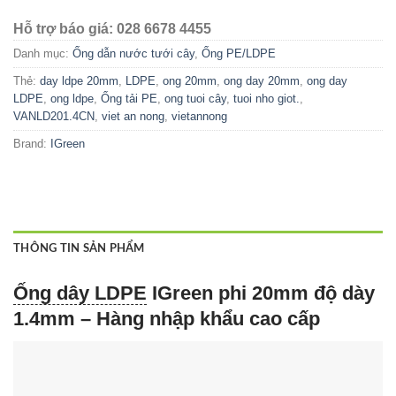
Hỗ trợ báo giá: 028 6678 4455
Danh mục:
Ống dẫn nước tưới cây
,
Ống PE/LDPE
Thẻ:
day ldpe 20mm
,
LDPE
,
ong 20mm
,
ong day 20mm
,
ong day
LDPE
,
ong ldpe
,
Ống tải PE
,
ong tuoi cây
,
tuoi nho giot.
,
VANLD201.4CN
,
viet an nong
,
vietannong
Brand:
IGreen
THÔNG TIN SẢN PHẨM
Ống dây LDPE
IGreen phi 20mm độ dày
1.4mm – Hàng nhập khẩu cao cấp