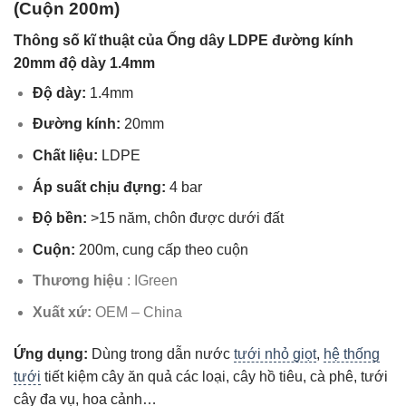
(Cuộn 200m)
Thông số kĩ thuật của Ống dây LDPE đường kính
20mm độ dày 1.4mm
Độ dày:
1.4mm
Đường kính:
20mm
Chất liệu:
LDPE
Áp suất chịu đựng:
4 bar
Độ bền:
>15 năm, chôn được dưới đất
Cuộn:
200m, cung cấp theo cuộn
Thương hiệu
: IGreen
Xuất xứ:
OEM – China
Ứng dụng:
Dùng trong dẫn nước
tưới nhỏ giọt
,
hệ thống
tưới
tiết kiệm cây ăn quả các loại, cây hồ tiêu, cà phê, tưới
cây đa vụ, hoa cảnh…