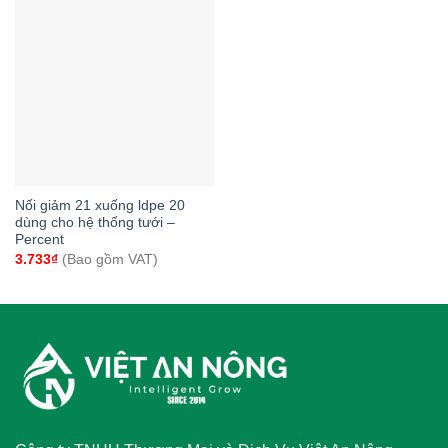
Nối giảm 21 xuống ldpe 20
dùng cho hệ thống tưới –
Percent
3.733
₫
(Bao gồm VAT)