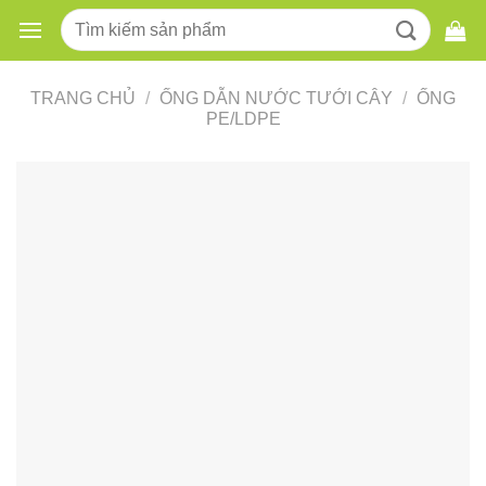
Skip
Tìm
to
kiếm:
content
TRANG CHỦ
/
ỐNG DẪN NƯỚC TƯỚI CÂY
/
ỐNG
PE/LDPE