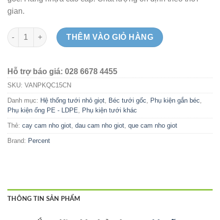
gian.
Que cắm đỡ vòi nhỏ giọt, tưới gốc 15cm - Percent số lượng
THÊM VÀO GIỎ HÀNG
Hỗ trợ báo giá: 028 6678 4455
SKU:
VANPKQC15CN
Danh mục:
Hệ thống tưới nhỏ giọt
,
Béc tưới gốc
,
Phụ kiện gắn béc
,
Phụ kiện ống PE - LDPE
,
Phụ kiện tưới khác
Thẻ:
cay cam nho giot
,
dau cam nho giot
,
que cam nho giot
Brand:
Percent
THÔNG TIN SẢN PHẨM