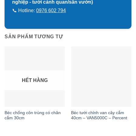
nghiệp - tưới cảnh quan/sân vườn)
📞 Hotline:
0976 602 794
SẢN PHẨM TƯƠNG TỰ
HẾT HÀNG
Béc chống côn trùng có chân
Béc tưới chỉnh van cây cắm
cắm 30cm
40cm – VAN5000C – Percent