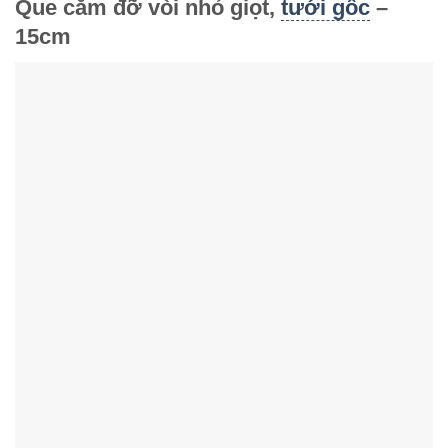
Que cắm đỡ vòi nhỏ giọt,
tưới gốc
–
15cm