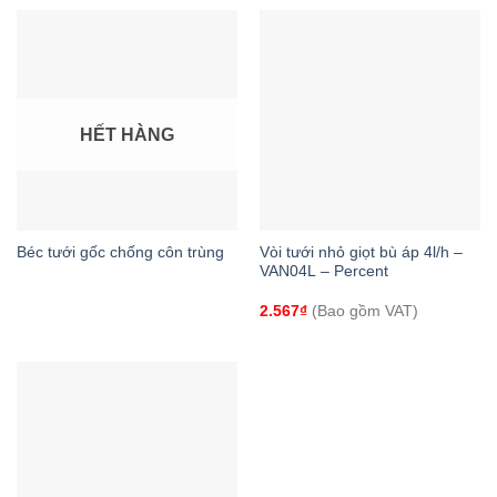
HẾT HÀNG
Béc tưới gốc chống côn trùng
Vòi tưới nhỏ giọt bù áp 4l/h –
VAN04L – Percent
2.567
₫
(Bao gồm VAT)