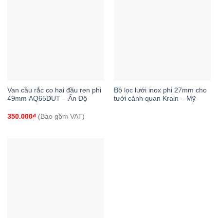
Van cầu rắc co hai đầu ren phi
Bộ lọc lưới inox phi 27mm cho
49mm AQ65DUT – Ấn Độ
tưới cảnh quan Krain – Mỹ
350.000
₫
(Bao gồm VAT)