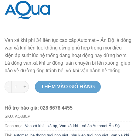
Van xả khí phi 34 liên tục cao cấp Automat – Ấn Độ là dòng
van xả khí liên tục không dừng phù hợp trong mọi điều
kiện áp suất lúc hệ thống đang hoạt động hay dừng bơm.
Là dòng van xả khí tự động luân chuyển bi lên xuống, giúp
bảo vệ đường ống tránh bể, vỡ khi vận hành hệ thống.
Van xả khí phi 34 liên tục cao cấp Automat - Ấn Độ số lượng
THÊM VÀO GIỎ HÀNG
Hỗ trợ báo giá: 028 6678 4455
SKU:
AQ88CP
Danh mục:
Van xả khí - xả áp
,
Van xả khí - xả áp Automat Ấn Độ
Thẻ:
automat
,
he thong tuoi nho giot
,
phu kien tuoi nho giot
,
van xa khi
,