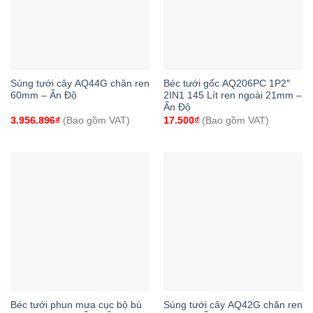
Súng tưới cây AQ44G chân ren
Béc tưới gốc AQ206PC 1P2″
60mm – Ấn Độ
2IN1 145 Lít ren ngoài 21mm –
Ấn Độ
3.956.896
₫
(Bao gồm VAT)
17.500
₫
(Bao gồm VAT)
Béc tưới phun mưa cục bộ bù
Súng tưới cây AQ42G chân ren