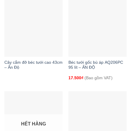
Cây cắm đỡ béc tưới cao 43cm
Béc tưới gốc bù áp AQ206PC
– Ấn Độ
95 lít – ẤN ĐỘ
17.500
₫
(Bao gồm VAT)
HẾT HÀNG