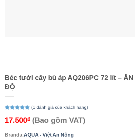
Béc tưới cây bù áp AQ206PC 72 lít – ẤN
ĐỘ
(
1
đánh giá của khách hàng)
5.00
1
trên 5
17.500
(Bao gồm VAT)
₫
dựa trên
đánh giá
Brands:
AQUA - Việt An Nông