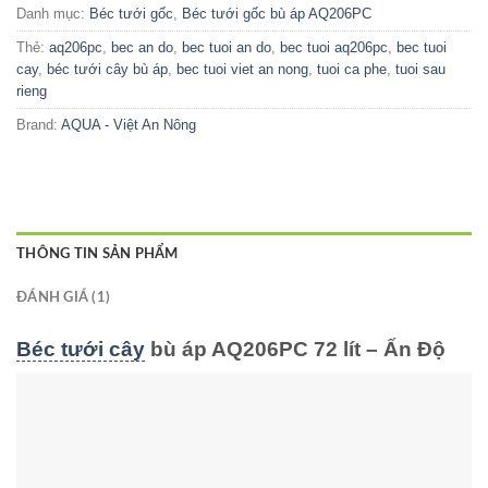
Danh mục:
Béc tưới gốc
,
Béc tưới gốc bù áp AQ206PC
Thẻ:
aq206pc
,
bec an do
,
bec tuoi an do
,
bec tuoi aq206pc
,
bec tuoi
cay
,
béc tưới cây bù áp
,
bec tuoi viet an nong
,
tuoi ca phe
,
tuoi sau
rieng
Brand:
AQUA - Việt An Nông
THÔNG TIN SẢN PHẨM
ĐÁNH GIÁ (1)
Béc tưới cây
bù áp AQ206PC 72 lít – Ấn Độ