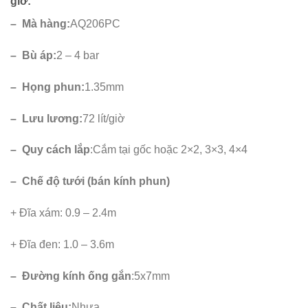
giờ:
– Mà hàng:
AQ206PC
– Bù áp:
2 – 4 bar
– Họng phun:
1.35mm
– Lưu lương:
72 lít/giờ
– Quy cách lắp
:Cắm tại gốc hoặc 2×2, 3×3, 4×4
– Chế độ tưới (bán kính phun)
+ Đĩa xám: 0.9 – 2.4m
+ Đĩa đen: 1.0 – 3.6m
– Đường kính ống gắn
:5x7mm
– Chất liệu:
Nhựa