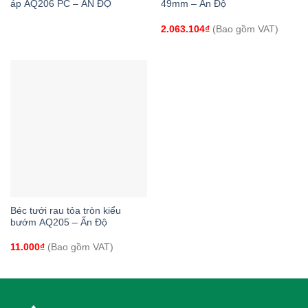
áp AQ206 PC – ẤN ĐỘ
49mm – Ấn Độ
2.063.104
₫
(Bao gồm VAT)
Béc tưới rau tỏa tròn kiểu
bướm AQ205 – Ấn Độ
11.000
₫
(Bao gồm VAT)