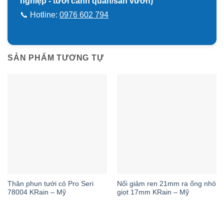
nghiệp - tưới cảnh quan/sân vườn)
📞 Hotline:
0976 602 794
SẢN PHẨM TƯƠNG TỰ
Thân phun tưới cỏ Pro Seri
Nối giảm ren 21mm ra ống nhỏ
78004 KRain – Mỹ
giọt 17mm KRain – Mỹ