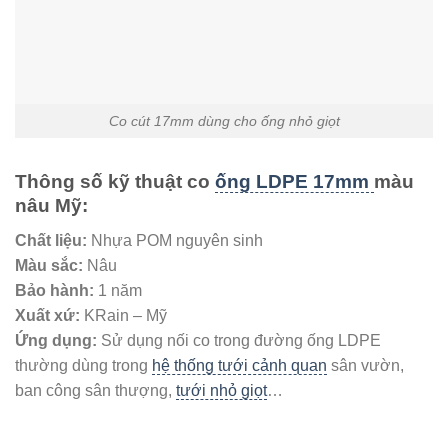
Co cút 17mm dùng cho ống nhỏ giọt
Thông số kỹ thuật co
ống LDPE 17mm
màu
nâu Mỹ:
Chất liệu:
Nhựa POM nguyên sinh
Màu sắc:
Nâu
Bảo hành:
1 năm
Xuất xứ:
KRain – Mỹ
Ứng dụng:
Sử dụng nối co trong đường ống LDPE
thường dùng trong
hệ thống tưới cảnh quan
sân vườn,
ban công sân thượng,
tưới nhỏ giọt
…