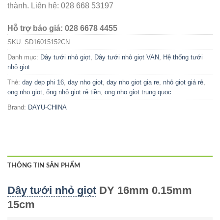
thành. Liên hệ: 028 668 53197
Hỗ trợ báo giá: 028 6678 4455
SKU:
SD16015152CN
Danh mục:
Dây tưới nhỏ giọt
,
Dây tưới nhỏ giọt VAN
,
Hệ thống tưới
nhỏ giọt
Thẻ:
day dep phi 16
,
day nho giot
,
day nho giot gia re
,
nhỏ giọt giá rẻ
,
ong nho giot
,
ống nhỏ giọt rẻ tiền
,
ong nho giot trung quoc
Brand:
DAYU-CHINA
THÔNG TIN SẢN PHẨM
Dây tưới nhỏ giọt
DY 16mm 0.15mm
15cm