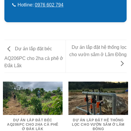
📞 Hotline:
0976 602 794
Dự án lắp đặt hệ thống lọc
Dự án lắp đặt béc
cho vườn sâm ở Lâm Đồng
AQ206PC cho 2ha cà phê ở
Đắk Lắk
DỰ ÁN LẮP ĐẶT BÉC
DỰ ÁN LẮP ĐẶT HỆ THỐNG
AQ206PC CHO 2HA CÀ PHÊ
LỌC CHO VƯỜN SÂM Ở LÂM
Ở ĐẮK LẮK
ĐỒNG