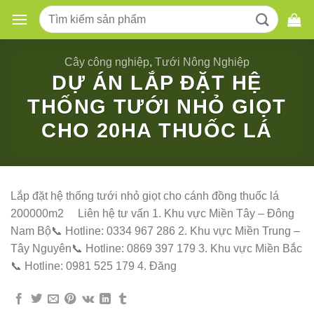
Skip
Tìm
to
kiếm:
content
Cây công nghiệp
,
Tưới Nông Nghiệp
DỰ ÁN LẮP ĐẶT HỆ
THỐNG TƯỚI NHỎ GIỌT
CHO 20HA THUỐC LÁ
Lắp đặt hệ thống tưới nhỏ giọt cho cánh đồng thuốc lá
200000m2 Liên hệ tư vấn 1. Khu vực Miền Tây – Đông
Nam Bộ📞 Hotline: 0334 967 286 2. Khu vực Miền Trung –
Tây Nguyên📞 Hotline: 0869 397 179 3. Khu vực Miền Bắc
📞 Hotline: 0981 525 179 4. Đăng