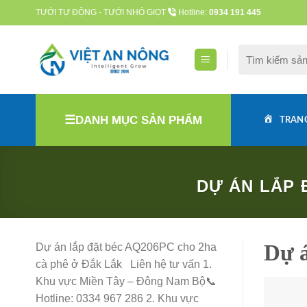
Skip
TƯỚI TỰ ĐỘNG - TƯỚI NHỎ GIỌT
Hotline:
0934 191 445
to
content
Tìm
kiếm:
DANH MỤC SẢN PHẨM
TRAN
DỰ ÁN LẮP 
Dự á
Dự án lắp đặt béc AQ206PC cho 2ha
cà phê ở Đắk Lắk Liên hệ tư vấn 1.
Khu vực Miền Tây – Đông Nam Bộ📞
Hotline: 0334 967 286 2. Khu vực