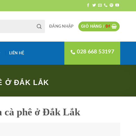
GIỎ HÀNG /
0
₫
ĐĂNG NHẬP
028 668 53197
LIÊN HỆ
Ê Ở ĐẮK LẮK
 cà phê ở Đắk Lắk