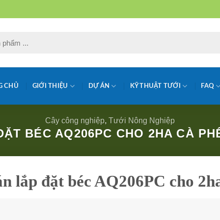
G CHỦ
GIỚI THIỆU
DỰ ÁN
KỸ THUẬT TƯỚI
FAQ
Cây công nghiệp
,
Tưới Nông Nghiệp
ĐẶT BÉC AQ206PC CHO 2HA CÀ PH
n lắp đặt béc AQ206PC cho 2ha