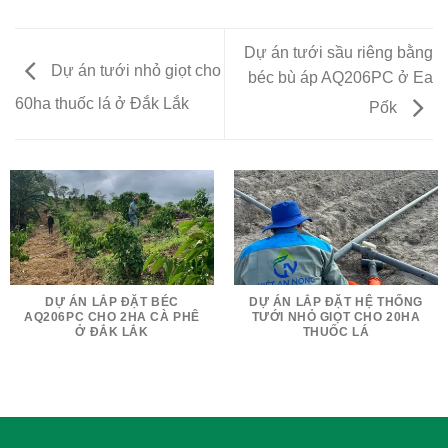
Dự án tưới sầu riêng bằng
Dự án tưới nhỏ giọt cho
béc bù áp AQ206PC ở Ea
60ha thuốc lá ở Đắk Lắk
Pốk
DỰ ÁN LẮP ĐẶT BÉC
DỰ ÁN LẮP ĐẶT HỆ THỐNG
AQ206PC CHO 2HA CÀ PHÊ
TƯỚI NHỎ GIỌT CHO 20HA
Ở ĐẮK LẮK
THUỐC LÁ