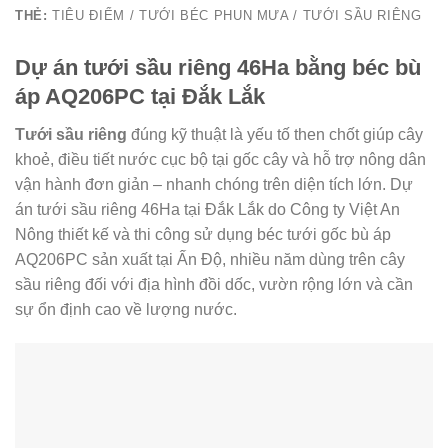
THẺ:
TIÊU ĐIỂM / TƯỚI BÉC PHUN MƯA / TƯỚI SẦU RIÊNG
Dự án tưới sầu riêng 46Ha bằng béc bù
áp AQ206PC tại Đắk Lắk
Tưới sầu riêng
đúng kỹ thuật là yếu tố then chốt giúp cây
khoẻ, điều tiết nước cục bộ tại gốc cây và hỗ trợ nông dân
vận hành đơn giản – nhanh chóng trên diện tích lớn. Dự
án tưới sầu riêng 46Ha tại Đắk Lắk do Công ty Việt An
Nông thiết kế và thi công sử dụng béc tưới gốc bù áp
AQ206PC sản xuất tại Ấn Độ, nhiều năm dùng trên cây
sầu riêng đối với địa hình đồi dốc, vườn rộng lớn và cần
sự ổn định cao về lượng nước.