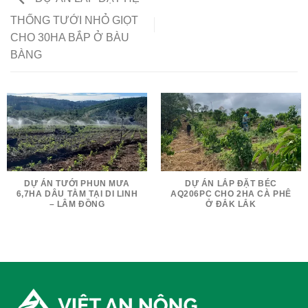
THỐNG TƯỚI NHỎ GIỌT
CHO 30HA BẮP Ở BÀU
BÀNG
DỰ ÁN TƯỚI PHUN MƯA
DỰ ÁN LẮP ĐẶT BÉC
6,7HA DÂU TẰM TẠI DI LINH
AQ206PC CHO 2HA CÀ PHÊ
– LÂM ĐỒNG
Ở ĐẮK LẮK