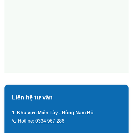
Quý khách cần tư vấn hệ thống tưới sầu
riêng?
0976602794
Liên hệ tư vấn
1. Khu vực Miền Tây - Đông Nam Bộ
📞 Hotline:
0334 967 286