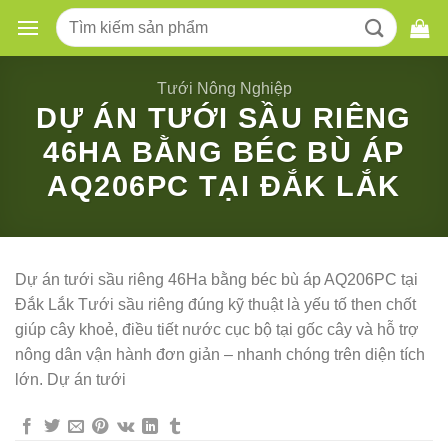
Skip
Tìm
to
kiếm:
content
Tưới Nông Nghiệp
DỰ ÁN TƯỚI SẦU RIÊNG
46HA BẰNG BÉC BÙ ÁP
AQ206PC TẠI ĐẮK LẮK
Dự án tưới sầu riêng 46Ha bằng béc bù áp AQ206PC tại
Đắk Lắk Tưới sầu riêng đúng kỹ thuật là yếu tố then chốt
giúp cây khoẻ, điều tiết nước cục bộ tại gốc cây và hỗ trợ
nông dân vận hành đơn giản – nhanh chóng trên diện tích
lớn. Dự án tưới