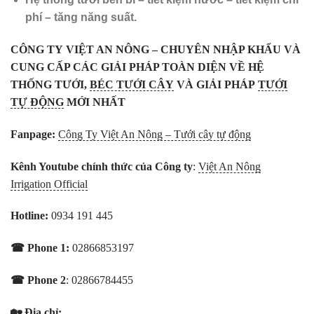
phí – tăng năng suất.
CÔNG TY VIỆT AN NÔNG – CHUYÊN NHẬP KHẨU VÀ
CUNG CẤP CÁC GIẢI PHÁP TOÀN DIỆN VỀ HỆ
THỐNG TƯỚI,
BÉC TƯỚI CÂY
VÀ GIẢI PHÁP
TƯỚI
TỰ ĐỘNG
MỚI NHẤT
Fanpage:
Công Ty Việt An Nông – Tưới cây tự động
Kênh Youtube chính thức của Công ty
:
Việt An Nông
Irrigation Official
Hotline:
0934 191 445
☎ Phone 1:
02866853197
☎ Phone 2
: 02866784455
🏡 Địa chỉ: