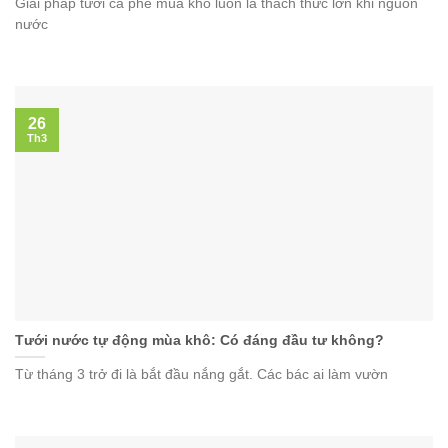
Giải pháp tưới cà phê mùa khô luôn là thách thức lớn khi nguồn
nước
26
Th3
Tưới nước tự động mùa khô: Có đáng đầu tư không?
Từ tháng 3 trở đi là bắt đầu nắng gắt. Các bác ai làm vườn