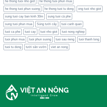
he thong tuoi nho giot
he thong tuoi phun mua
he thong tuoi phun suong
he thong tuoi tu dong
ong tuoi nho giot
sung tuoi cay ban kinh 30m
sung tuoi cà phe
sung tuoi phun mua
Súng tưới cây
tuoi canh quan
tuoi ca phe
tuoi cay
tuoi nho giot
tuoi nong nghiep
tuoi phun mua
tuoi phun suong
tuoi sau rieng
tuoi thanh long
tuoi tu dong
tưới sân vườn
viet an nong