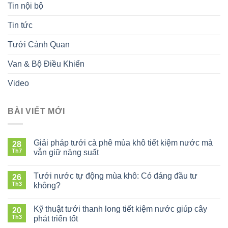
Tin nội bộ
Tin tức
Tưới Cảnh Quan
Van & Bộ Điều Khiển
Video
BÀI VIẾT MỚI
Giải pháp tưới cà phê mùa khô tiết kiệm nước mà
28
Th7
vẫn giữ năng suất
ở
Giải
Tưới nước tự động mùa khô: Có đáng đầu tư
26
pháp
Th3
không?
tưới
ở
cà
Tưới
phê
Kỹ thuật tưới thanh long tiết kiệm nước giúp cây
20
nước
mùa
Th3
phát triển tốt
tự
khô