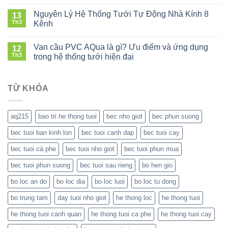
ở
động
tiết
Kỹ
mùa
Nguyên Lý Hệ Thống Tưới Tự Động Nhà Kính 8
kiệm
13
thuật
khô:
Th3
nước
Kênh
tưới
Có
mà
ở
thanh
đáng
vẫn
Nguyên
long
Van cầu PVC AQua là gì? Ưu điểm và ứng dụng
đầu
12
giữ
Lý
tiết
Th3
tư
trong hệ thống tưới hiện đại
năng
Hệ
kiệm
không?
suất
ở
Thống
nước
Van
Tưới
giúp
cầu
TỪ KHÓA
Tự
cây
PVC
Động
phát
AQua
Nhà
triển
là
Kính
tốt
aq215
bao tri he thong tuoi
bec nho giot
bec phun suong
gì?
8
Ưu
Kênh
bec tuoi ban kinh lon
bec tuoi canh dap
bec tuoi cay
điểm
và
bec tuoi cà phe
bec tuoi nho giot
bec tuoi phun mua
ứng
dụng
bec tuoi phun suong
bec tuoi sau rieng
bo hen gio
trong
hệ
bo loc an do
bo loc dia
bo loc luoi
bo loc tu dong
thống
bo trung tam
day tuoi nho giot
he thong loc
he thong tuoi
tưới
hiện
he thong tuoi canh quan
he thong tuoi ca phe
he thong tuoi cay
đại