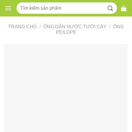
Skip
Tìm
to
kiếm:
content
TRANG CHỦ
/
ỐNG DẪN NƯỚC TƯỚI CÂY
/
ỐNG
PE/LDPE