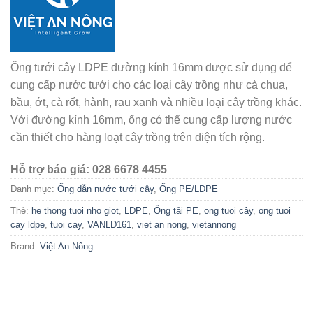
Ống tưới cây LDPE đường kính 16mm được sử dụng để
cung cấp nước tưới cho các loại cây trồng như cà chua,
bầu, ớt, cà rốt, hành, rau xanh và nhiều loại cây trồng khác.
Với đường kính 16mm, ống có thể cung cấp lượng nước
cần thiết cho hàng loạt cây trồng trên diện tích rộng.
Hỗ trợ báo giá: 028 6678 4455
Danh mục:
Ống dẫn nước tưới cây
,
Ống PE/LDPE
Thẻ:
he thong tuoi nho giot
,
LDPE
,
Ống tải PE
,
ong tuoi cây
,
ong tuoi
cay ldpe
,
tuoi cay
,
VANLD161
,
viet an nong
,
vietannong
Brand:
Việt An Nông