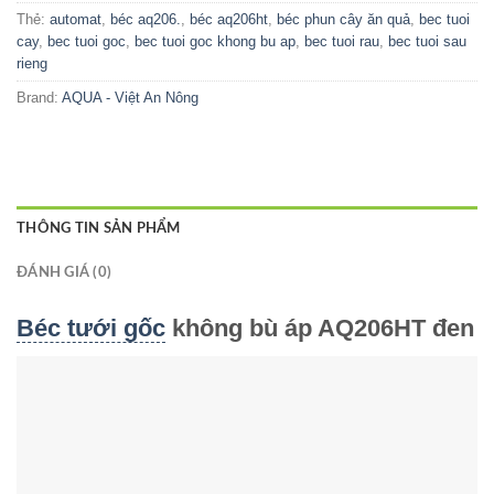
Thẻ:
automat
,
béc aq206.
,
béc aq206ht
,
béc phun cây ăn quả
,
bec tuoi
cay
,
bec tuoi goc
,
bec tuoi goc khong bu ap
,
bec tuoi rau
,
bec tuoi sau
rieng
Brand:
AQUA - Việt An Nông
THÔNG TIN SẢN PHẨM
ĐÁNH GIÁ (0)
Béc tưới gốc
không bù áp AQ206HT đen