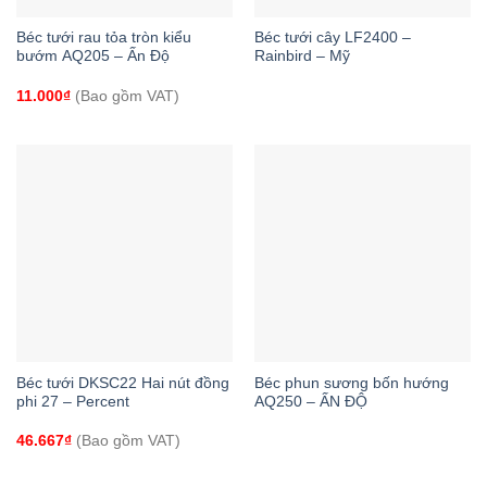
Béc tưới rau tỏa tròn kiểu
Béc tưới cây LF2400 –
bướm AQ205 – Ấn Độ
Rainbird – Mỹ
11.000
₫
(Bao gồm VAT)
Béc tưới DKSC22 Hai nút đồng
Béc phun sương bốn hướng
phi 27 – Percent
AQ250 – ẤN ĐỘ
46.667
₫
(Bao gồm VAT)