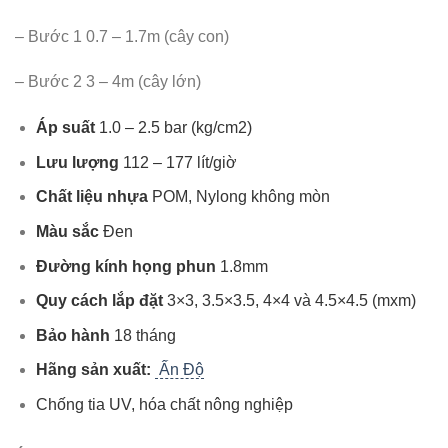
– Bước 1 0.7 – 1.7m (cây con)
– Bước 2 3 – 4m (cây lớn)
Áp suất
1.0 – 2.5 bar (kg/cm2)
Lưu lượng
112 – 177 lít/giờ
Chất liệu nhựa
POM, Nylong không mòn
Màu sắc
Đen
Đường kính họng phun
1.8mm
Quy cách lắp đặt
3×3, 3.5×3.5, 4×4 và 4.5×4.5 (mxm)
Bảo hành
18 tháng
Hãng sản xuất:
Ấn Độ
Chống tia UV, hóa chất nông nghiệp