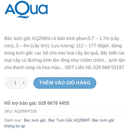
Béc tưới gốc AQ206ht có bán kính phun:0.7 – 1.7m (cây
con), 3 – 4m (cây lớn). Lưu lượng: 112 – 177 lít/giờ, dùng
trong tưới gốc cục bộ cho mọi loại cây ăn quả, đặc biệt các
loại cây có đường kính tán rộng như chôm chôm…tưới tán
cho thanh long và hoa màu…SĐT Liên hệ: 028 668 53197
Béc tưới gốc bẻ gờ chỉnh bán kính 150 lít - AQ206HT đen - Ấn
THÊM VÀO GIỎ HÀNG
Hỗ trợ báo giá: 028 6678 4455
SKU:
AQ206HT150
Danh mục:
Béc tưới gốc
,
Béc Tưới Gốc AQ206HT
,
Béc tưới gốc
không bù áp