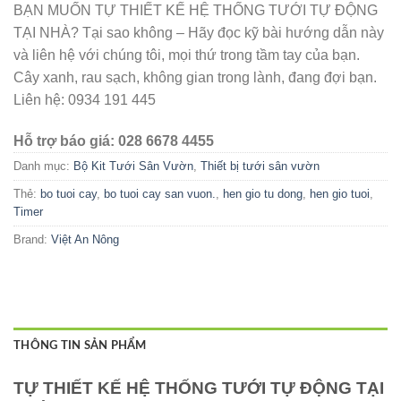
BẠN MUỐN TỰ THIẾT KẾ HỆ THỐNG TƯỚI TỰ ĐỘNG
TẠI NHÀ? Tại sao không – Hãy đọc kỹ bài hướng dẫn này
và liên hệ với chúng tôi, mọi thứ trong tầm tay của bạn.
Cây xanh, rau sạch, không gian trong lành, đang đợi bạn.
Liên hệ: 0934 191 445
Hỗ trợ báo giá: 028 6678 4455
Danh mục:
Bộ Kit Tưới Sân Vườn
,
Thiết bị tưới sân vườn
Thẻ:
bo tuoi cay
,
bo tuoi cay san vuon.
,
hen gio tu dong
,
hen gio tuoi
,
Timer
Brand:
Việt An Nông
THÔNG TIN SẢN PHẨM
TỰ THIẾT KẾ HỆ THỐNG TƯỚI TỰ ĐỘNG TẠI