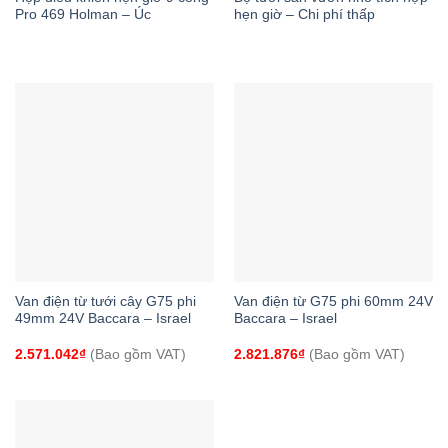
Pro 469 Holman – Úc
hẹn giờ – Chi phí thấp
Van điện từ tưới cây G75 phi
Van điện từ G75 phi 60mm 24V
49mm 24V Baccara – Israel
Baccara – Israel
2.571.042
₫
(Bao gồm VAT)
2.821.876
₫
(Bao gồm VAT)