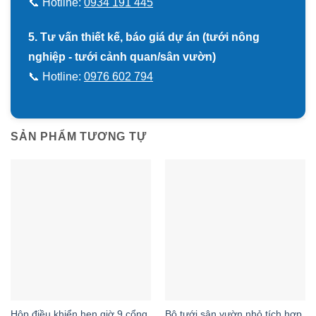
📞 Hotline:
0934 191 445
5. Tư vấn thiết kế, báo giá dự án (tưới nông
nghiệp - tưới cảnh quan/sân vườn)
📞 Hotline:
0976 602 794
SẢN PHẨM TƯƠNG TỰ
Hộp điều khiển hẹn giờ 9 cổng
Bộ tưới sân vườn nhỏ tích hợp